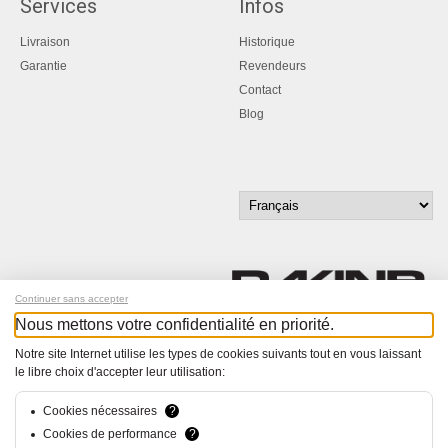
Services
Infos
Livraison
Historique
Garantie
Revendeurs
Contact
Blog
Continuer sans accepter
Nous mettons votre confidentialité en priorité.
Inscrivez-vous à notre newsletter !
Notre site Internet utilise les types de cookies suivants tout en vous laissant
le libre choix d'accepter leur utilisation:
© Bucher+Walt 2011-2026
Tous droits réservés - Informations non contractuelles
Cookies nécessaires
?
Conditions générales
Cookies de performance
?
Politique de Confidentialité