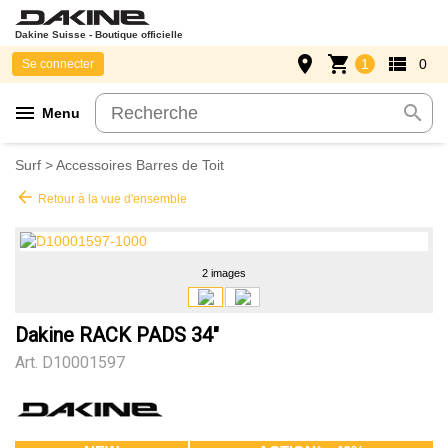
Dakine Suisse - Boutique officielle
place
shopping_cart
view_list
1
0
Se connecter
menu
search
Menu
Surf
>
Accessoires Barres de Toit
arrow_back
Retour à la vue d'ensemble
2 images
Dakine RACK PADS 34"
Art.
D10001597