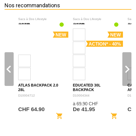
Nos recommandations
Sacs à Dos Lifestyle
Sacs à Dos Lifestyle
Sacs 
NEW
NEW
ACTION* - 40%
navigate_before
navigate_next
ATLAS BACKPACK 2.0
EDUCATED 30L
CAM
28L
BACKPACK
ANN
BAC
D10004712
D10004344
D100
à 69.90 CHF
CHF 64.90
De 41.95
CHF
shopping_cart
shopping_cart