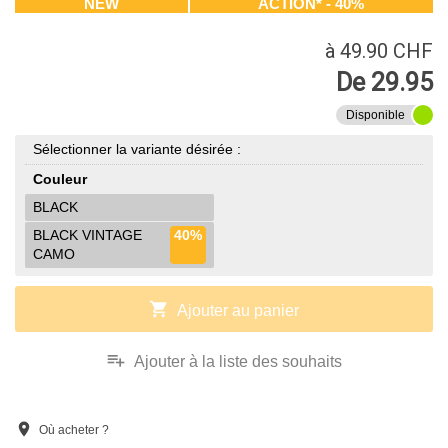
NEW
ACTION* - 40%
à 49.90 CHF
De 29.95
Disponible
Sélectionner la variante désirée :
Couleur
BLACK
BLACK VINTAGE
40%
CAMO
shopping_cart
Ajouter au panier
playlist_add
Ajouter à la liste des souhaits
location_on
Où acheter ?