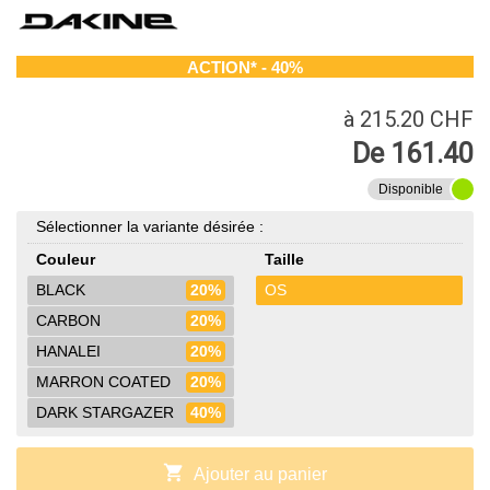
ACTION* - 40%
à 215.20 CHF
De 161.40
Disponible
Sélectionner la variante désirée :
Couleur
Taille
BLACK
20%
OS
CARBON
20%
HANALEI
20%
MARRON COATED
20%
DARK STARGAZER
40%
shopping_cart
Ajouter au panier