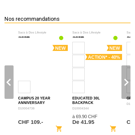
Nos recommandations
Sacs à Dos Lifestyle
Sacs à Dos Lifestyle
Sacs 
NEW
NEW
ACTION* - 40%
navigate_before
navigate_next
CAMPUS 20 YEAR
EDUCATED 30L
GRO
ANNIVERSARY
BACKPACK
D100
BACKPACK 28L
D10004736
D10004344
à 69.90 CHF
CHF 109.-
De 41.95
CH
shopping_cart
shopping_cart