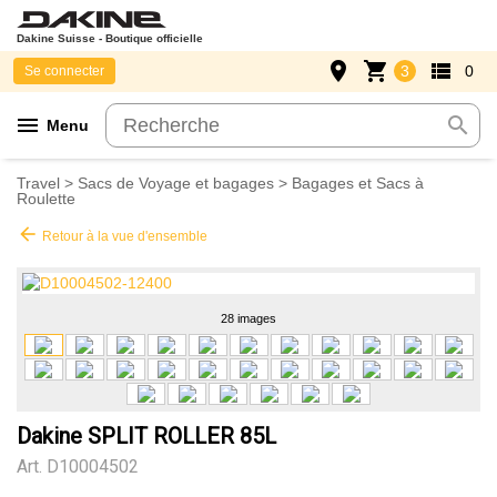
Dakine Suisse - Boutique officielle
place
shopping_cart
view_list
3
0
Se connecter
menu
search
Menu
Travel
>
Sacs de Voyage et bagages
>
Bagages et Sacs à
Roulette
arrow_back
Retour à la vue d'ensemble
28 images
Dakine SPLIT ROLLER 85L
Art.
D10004502