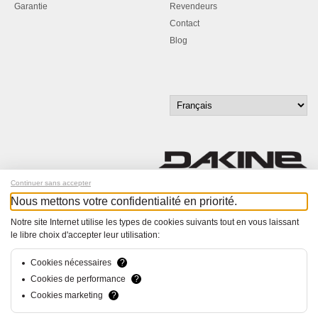
Garantie
Revendeurs
Contact
Blog
Continuer sans accepter
Nous mettons votre confidentialité en priorité.
Inscrivez-vous à notre newsletter !
Notre site Internet utilise les types de cookies suivants tout en vous laissant
le libre choix d'accepter leur utilisation:
© Bucher+Walt 2011-2026
Tous droits réservés - Informations non contractuelles
Conditions générales
Cookies nécessaires
?
Politique de Confidentialité
Cookies de performance
?
Paramètres de consentement
Cookies marketing
?
Conception et réalisation :
hsolutions.ch