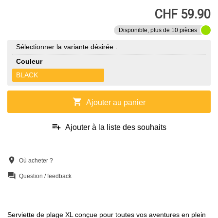
CHF 59.90
Disponible, plus de 10 pièces
Sélectionner la variante désirée :
Couleur
BLACK
shopping_cart
Ajouter au panier
playlist_add
Ajouter à la liste des souhaits
location_on
Où acheter ?
question_answer
Question / feedback
Serviette de plage XL conçue pour toutes vos aventures en plein