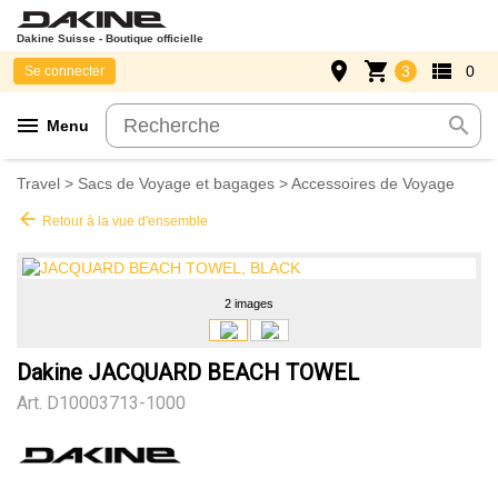
Dakine Suisse - Boutique officielle
place
shopping_cart
view_list
3
0
Se connecter
menu
search
Menu
Travel
>
Sacs de Voyage et bagages
>
Accessoires de Voyage
arrow_back
Retour à la vue d'ensemble
2 images
Dakine JACQUARD BEACH TOWEL
Art.
D10003713-1000