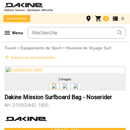
Dakine Suisse - Boutique officielle
place
shopping_cart
view_list
3
0
Se connecter
menu
search
Menu
Travel
>
Equipements de Sport
>
Housses de Voyage Surf
arrow_back
Retour à la vue d'ensemble
3 images
Dakine Mission Surfboard Bag - Noserider
Art.
D10002842-1800