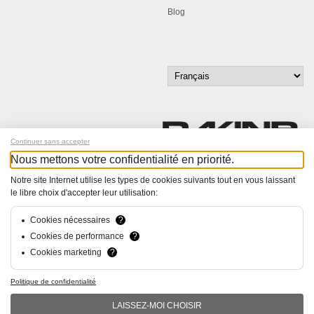
Blog
Continuer sans accepter
Nous mettons votre confidentialité en priorité.
Inscrivez-vous à notre newsletter !
Notre site Internet utilise les types de cookies suivants tout en vous laissant
le libre choix d'accepter leur utilisation:
© Bucher+Walt 2011-2026
Tous droits réservés - Informations non contractuelles
Cookies nécessaires
?
Conditions générales
Cookies de performance
?
Politique de Confidentialité
Cookies marketing
?
Conception et réalisation :
hsolutions.ch
Politique de confidentialité
LAISSEZ-MOI CHOISIR