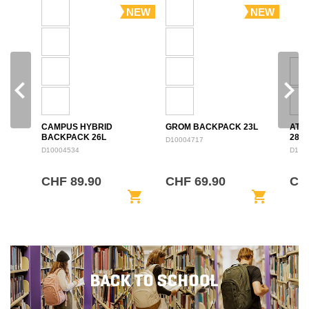
NEW
NEW
navigate_before
navigate_next
CAMPUS HYBRID
GROM BACKPACK 23L
ATL
BACKPACK 26L
28L
D10004717
D10004534
D100
CHF 89.90
CHF 69.90
CH
shopping_cart
shopping_cart