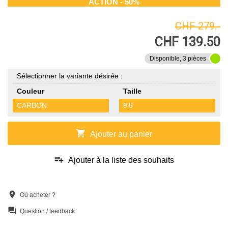
ACTION - 50%
CHF 279.-
CHF 139.50
Disponible, 3 pièces
Sélectionner la variante désirée :
Couleur
Taille
CARBON
9'6
shopping_cart
Ajouter au panier
playlist_add
Ajouter à la liste des souhaits
location_on
Où acheter ?
question_answer
Question / feedback