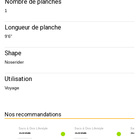
Nombre de planches
1
Longueur de planche
9'6"
Shape
Noserider
Utilisation
Voyage
Nos recommandations
Sacs à Dos Lifestyle
Sacs à Dos Lifestyle
Sacs 