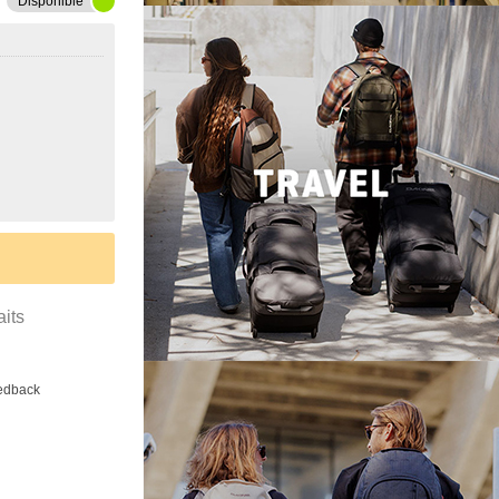
Disponible
aits
eedback