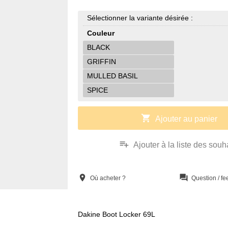
Sélectionner la variante désirée :
Couleur
BLACK
GRIFFIN
MULLED BASIL
SPICE
shopping_cart
Ajouter au panier
playlist_add
Ajouter à la liste des souh
location_on
question_answer
Où acheter ?
Question / f
Dakine Boot Locker 69L