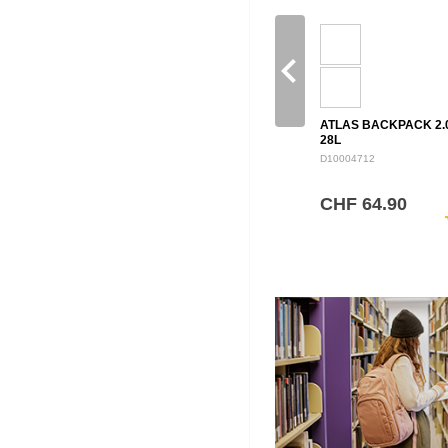
navigate_before
ATLAS BACKPACK 2.
28L
D10004712
CHF 64.90
sh