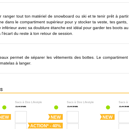
ur ranger tout ton matériel de snowboard ou ski et te tenir prêt à parti
 dans le compartiment supérieur pour y stocker ta veste, tes gants, t
 inférieur avec sa doublure étanche est idéal pour garder tes boots a
 l'écart du reste à ton retour de session.
veaux permet de séparer les vêtements des bottes. Le compartiment
 matelas à langer.
ns
Sacs à Dos Lifestyle
Sacs à Dos Lifestyle
Sacs à 
NEW
NEW
NEW
ACTION* - 40%