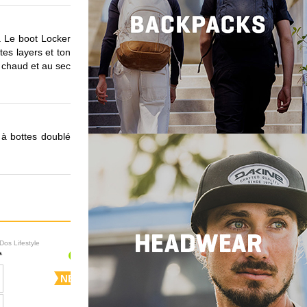
r. Le boot Locker
es layers et ton
u chaud et au sec
 à bottes doublé
Dos Lifestyle
Sacs à Dos Lifestyle
NEW
NEW