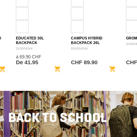
0
EDUCATED 30L
CAMPUS HYBRID
GROM
BACKPACK
BACKPACK 26L
D1000
D10004344
D10004534
à 69.90 CHF
De 41.95
CHF 89.90
CHF
opping_cart
shopping_cart
shopping_cart