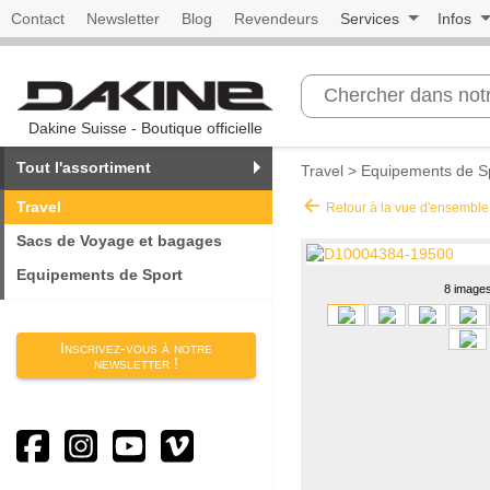
Contact
Newsletter
Blog
Revendeurs
Services
Infos
Dakine Suisse - Boutique officielle
Tout l'assortiment
Travel
>
Equipements de S
arrow_back
Travel
Retour à la vue d'ensemble
Sacs de Voyage et bagages
Equipements de Sport
8 image
Inscrivez-vous à notre
newsletter !