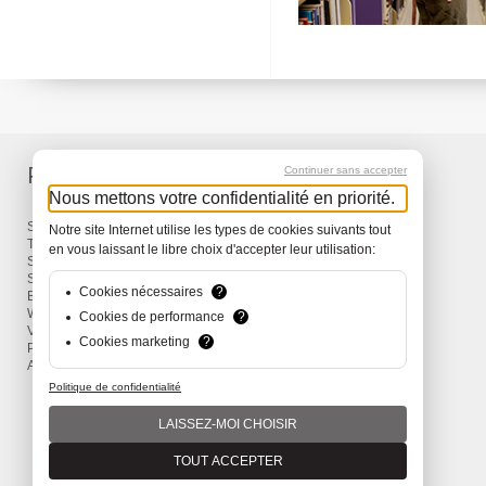
Produits
Services
Continuer sans accepter
Nous mettons votre confidentialité en priorité.
Sacs à dos et Sacs
Livraison
Notre site Internet utilise les types de cookies suivants tout
Travel
Garantie
en vous laissant le libre choix d'accepter leur utilisation:
Snow
Surf
Cookies nécessaires
?
Bike
Wind
Cookies de performance
?
Vêtements et Accessoires
Cookies marketing
?
Promotions
Actions
Politique de confidentialité
LAISSEZ-MOI CHOISIR
TOUT ACCEPTER