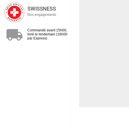
SWISSNESS
Nos engagements
local_shipping
Commandé avant 15h00,
livré le lendemain (16h00
par Express)