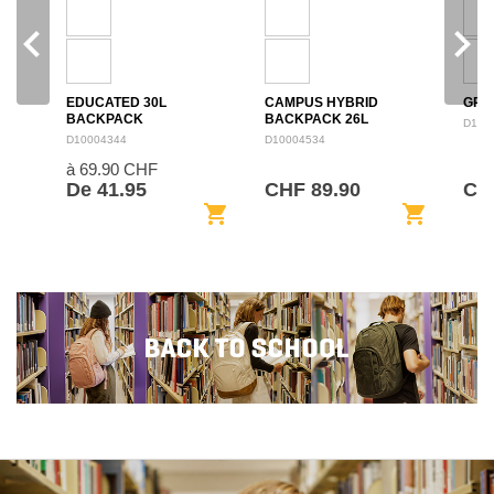
navigate_before
navigate_next
EDUCATED 30L
CAMPUS HYBRID
GRO
BACKPACK
BACKPACK 26L
D100
D10004344
D10004534
à 69.90 CHF
De 41.95
CHF 89.90
CH
shopping_cart
shopping_cart