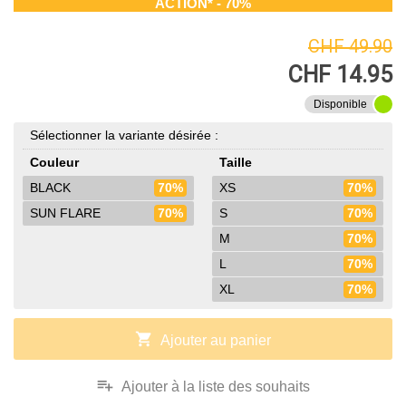
ACTION* - 70%
CHF 49.90
CHF 14.95
Disponible
Sélectionner la variante désirée :
Couleur
Taille
BLACK
70%
XS
70%
SUN FLARE
70%
S
70%
M
70%
L
70%
XL
70%
shopping_cart
Ajouter au panier
playlist_add
Ajouter à la liste des souhaits