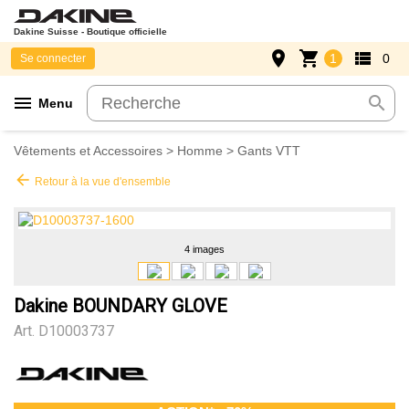
Dakine Suisse - Boutique officielle
place
shopping_cart
view_list
1
0
Se connecter
menu
search
Menu
Vêtements et Accessoires
>
Homme
>
Gants VTT
arrow_back
Retour à la vue d'ensemble
4 images
Dakine BOUNDARY GLOVE
Art.
D10003737