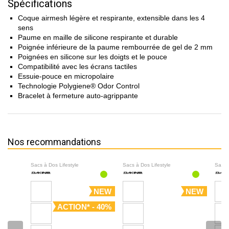
Spécifications
Coque airmesh légère et respirante, extensible dans les 4
sens
Paume en maille de silicone respirante et durable
Poignée inférieure de la paume rembourrée de gel de 2 mm
Poignées en silicone sur les doigts et le pouce
Compatibilité avec les écrans tactiles
Essuie-pouce en micropolaire
Technologie Polygiene® Odor Control
Bracelet à fermeture auto-agrippante
Nos recommandations
Sacs à Dos Lifestyle
Sacs à Dos Lifestyle
Sacs 
NEW
NEW
ACTION* - 40%