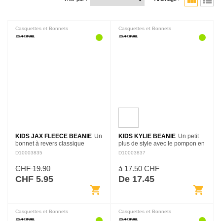
view_module
view_list
Casquettes et Bonnets
Casquettes et Bonnets
KIDS JAX FLEECE BEANIE
Un
KIDS KYLIE BEANIE
Un petit
bonnet à revers classique
plus de style avec le pompon en
spécialement conçu pour les
fausse fourrure rend le bonnet
D10003835
D10003837
enfants, en stretch polaire
Kylie amusant à porter, tandis
confortable, pour garder tes
que le tricot à côtes épaisses et
CHF 19.90
à 17.50 CHF
petits bien au chaud et
la…
CHF 5.95
De 17.45
heureux…
shopping_cart
shopping_cart
Casquettes et Bonnets
Casquettes et Bonnets