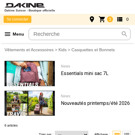
Dakine Suisse - Boutique officielle
place
shopping_cart
view_list
3
0
Se connecter
menu
search
Menu
Vêtements et Accessoires
>
Kids
> Casquettes et Bonnets
News
Essentials mini sac 7L
News
Nouveautés printemps/été 2026
6 articles
Trier par :
Affichage :