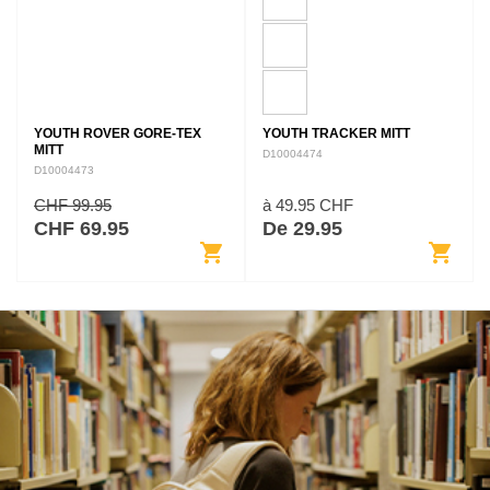
YOUTH ROVER GORE-TEX
YOUTH TRACKER MITT
MITT
D10004474
D10004473
CHF 99.95
à 49.95 CHF
CHF 69.95
De 29.95
shopping_cart
shopping_cart