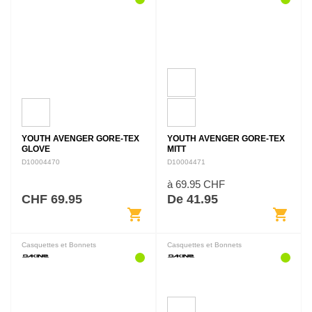
YOUTH AVENGER GORE-TEX
YOUTH AVENGER GORE-TEX
GLOVE
MITT
D10004470
D10004471
à 69.95 CHF
CHF 69.95
De 41.95
shopping_cart
shopping_cart
Casquettes et Bonnets
Casquettes et Bonnets