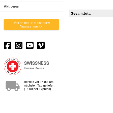
Aktionen
Gesamttotal
Melde dich für unseren
Newsletter an!
SWISSNESS
Unsere Devise
local_shipping
Bestellt vor 15:00, am
nächsten Tag geliefert
(16:00 per Express)