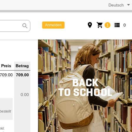
Deutsch
place
shopping_cart
view_list
search
1
0
Anmelden
Preis
Betrag
709.00
709.00
0.00
estellt
kl.