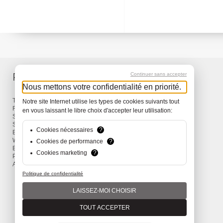
Produkte
Service
Continuer sans accepter
Nous mettons votre confidentialité en priorité.
Taschen & Rucksäcke
Lieferung
Notre site Internet utilise les types de cookies suivants tout
Reisen
Garantie
en vous laissant le libre choix d'accepter leur utilisation:
Snow
Surf
Cookies nécessaires
?
Bike
Wind
Cookies de performance
?
Bekleidung und Accessoires
Cookies marketing
?
Promotions
Aktionen
Politique de confidentialité
LAISSEZ-MOI CHOISIR
TOUT ACCEPTER