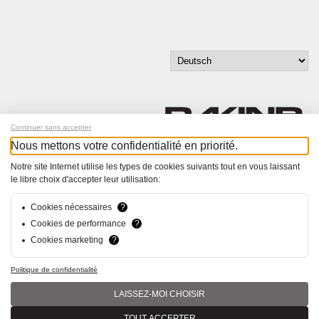
Continuer sans accepter
Nous mettons votre confidentialité en priorité.
Melde dich für unseren Newsletter an!
Notre site Internet utilise les types de cookies suivants tout en vous laissant
le libre choix d'accepter leur utilisation:
© Bucher+Walt 2011-2026
Alle Rechte vorbehalten
Cookies nécessaires
?
Allgemeine Geschäftsbedingungen
Cookies de performance
?
Datenschutzerklärung
Cookies marketing
?
Konzept und Realisation:
hsolutions.ch
Politique de confidentialité
LAISSEZ-MOI CHOISIR
TOUT ACCEPTER