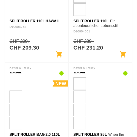
SPLIT ROLLER 110L HAWAII
SPLIT ROLLER 110L
Ein
abenteuerlicher Lebensstil
D10004268
erfordert viel Ausrüstung. Wenn
D10004501
deine nächste Mission nach ein
bisschen von allem verlangt,
CHF 299.-
CHF 289.-
macht die Dakine Split…
CHF 209.30
CHF 231.20
shopping_cart
shopping_cart
Koffer & Trolley
Koffer & Trolley
NEW
SPLIT ROLLER BAG 2.0 110L
SPLIT ROLLER 85L
When the