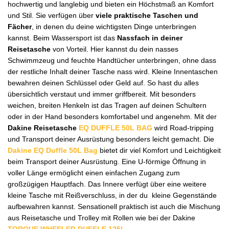
hochwertig und langlebig und bieten ein Höchstmaß an Komfort
und Stil. Sie verfügen über
viele praktische Taschen und
Fächer
, in denen du deine wichtigsten Dinge unterbringen
kannst. Beim Wassersport ist das
Nassfach in deiner
Reisetasche
von Vorteil. Hier kannst du dein nasses
Schwimmzeug und feuchte Handtücher unterbringen, ohne dass
der restliche Inhalt deiner Tasche nass wird. Kleine Innentaschen
bewahren deinen Schlüssel oder Geld auf. So hast du alles
übersichtlich verstaut und immer griffbereit. Mit besonders
weichen, breiten Henkeln ist das Tragen auf deinen Schultern
oder in der Hand besonders komfortabel und angenehm. Mit der
Dakine Reisetasche
EQ DUFFLE 50L BAG
wird Road-tripping
und Transport deiner Ausrüstung besonders leicht gemacht. Die
Dakine EQ Duffle 50L Bag
bietet dir viel Komfort und Leichtigkeit
beim Transport deiner Ausrüstung. Eine U-förmige Öffnung in
voller Länge ermöglicht einen einfachen Zugang zum
großzügigen Hauptfach. Das Innere verfügt über eine weitere
kleine Tasche mit Reißverschluss, in der du kleine Gegenstände
aufbewahren kannst. Sensationell praktisch ist auch die Mischung
aus Reisetasche und Trolley mit Rollen wie bei der Dakine