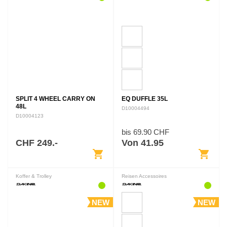
SPLIT 4 WHEEL CARRY ON
EQ DUFFLE 35L
48L
D10004494
D10004123
bis 69.90 CHF
CHF 249.-
Von 41.95
shopping_cart
shopping_cart
Koffer & Trolley
Reisen Accessoires
NEW
NEW