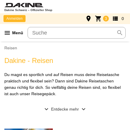
Dakine Schweiz – Offizieller Shop
place
shopping_cart
view_list
3
0
Anmelden
menu
search
Menü
Reisen
Dakine - Reisen
Du magst es sportlich und auf Reisen muss deine Reisetasche
praktisch und flexibel sein? Dann sind Dakine Reisetaschen
genau richtig für dich. So vielfältig deine Reisen sind, so flexibel
ist auch unser Reisegepäck.
expand_more
expand_more
Entdecke mehr