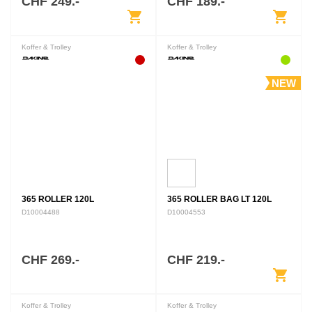
CHF 249.-
CHF 189.-
shopping_cart
shopping_cart
Koffer & Trolley
Koffer & Trolley
NEW
365 ROLLER 120L
365 ROLLER BAG LT 120L
D10004488
D10004553
CHF 269.-
CHF 219.-
shopping_cart
Koffer & Trolley
Koffer & Trolley