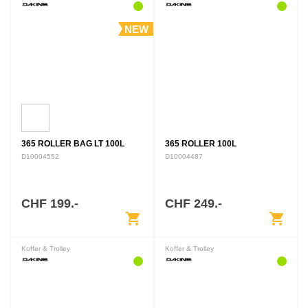
NEW
365 ROLLER BAG LT 100L
365 ROLLER 100L
D10004552
D10004487
CHF 199.-
CHF 249.-
shopping_cart
shopping_cart
Koffer & Trolley
Koffer & Trolley