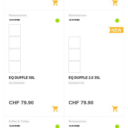
shopping_cart
shopping_cart
Reisetaschen
Reisetaschen
NEW
EQ DUFFLE 50L
EQ DUFFLE 2.0 35L
D10004495
D10004743
CHF 79.90
CHF 79.90
shopping_cart
shopping_cart
Koffer & Trolley
Reisetaschen