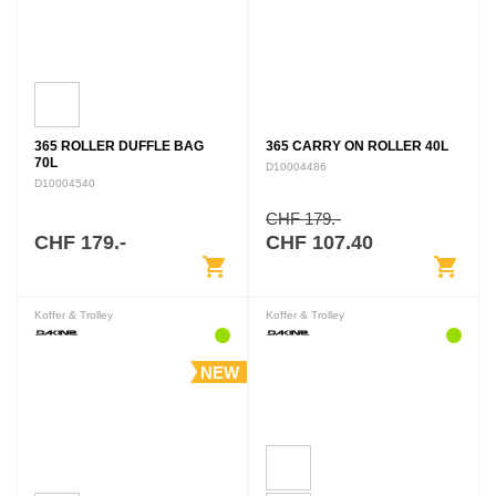
365 ROLLER DUFFLE BAG
365 CARRY ON ROLLER 40L
70L
D10004486
D10004540
CHF 179.-
CHF 179.-
CHF 107.40
shopping_cart
shopping_cart
Koffer & Trolley
Koffer & Trolley
NEW