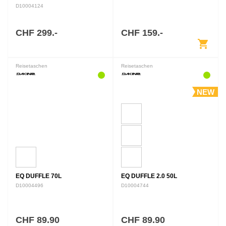
D10004124
CHF 299.-
CHF 159.-
shopping_cart
Reisetaschen
Reisetaschen
NEW
EQ DUFFLE 70L
EQ DUFFLE 2.0 50L
D10004496
D10004744
CHF 89.90
CHF 89.90