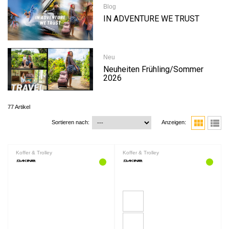
Blog
IN ADVENTURE WE TRUST
Neu
Neuheiten Frühling/Sommer
2026
77 Artikel
view_module
view_list
Sortieren nach:
Anzeigen:
Koffer & Trolley
Koffer & Trolley