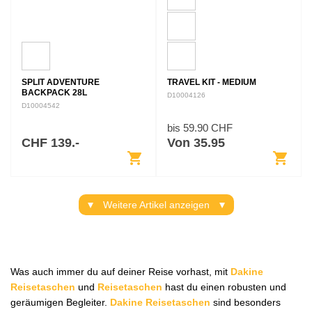
SPLIT ADVENTURE
TRAVEL KIT - MEDIUM
BACKPACK 28L
D10004126
D10004542
bis 59.90 CHF
CHF 139.-
Von 35.95
shopping_cart
shopping_cart
Weitere Artikel anzeigen
Was auch immer du auf deiner Reise vorhast, mit
Dakine
Reisetaschen
und
Reisetaschen
hast du einen robusten und
geräumigen Begleiter.
Dakine Reisetaschen
sind besonders