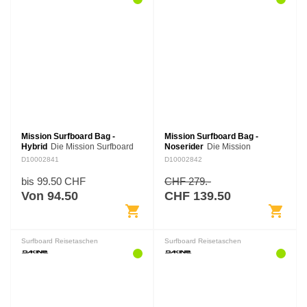
Mission Surfboard Bag -
Mission Surfboard Bag -
Hybrid
Die Mission Surfboard
Noserider
Die Mission
Tasche ist maßgeschneidert für
Surfboard Tasche ist
D10002841
D10002842
Hybrid Boards und bietet
maßgeschneidert für
ausreichenden Schutz für dein
Longboards und bietet
bis 99.50 CHF
CHF 279.-
Surfboard und den täglichen…
ausreichenden Schutz für dein
Von 94.50
CHF 139.50
Surfboard und den täglichen
shopping_cart
shopping_cart
Transport.…
Surfboard Reisetaschen
Surfboard Reisetaschen