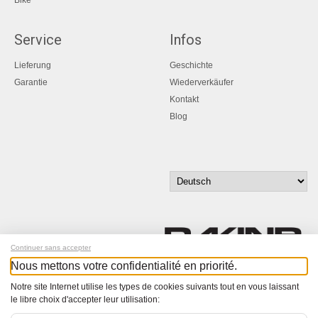
Bike
Service
Infos
Lieferung
Geschichte
Garantie
Wiederverkäufer
Kontakt
Blog
Continuer sans accepter
Nous mettons votre confidentialité en priorité.
Melde dich für unseren Newsletter an!
Notre site Internet utilise les types de cookies suivants tout en vous laissant
le libre choix d'accepter leur utilisation:
© Bucher+Walt 2011-2026