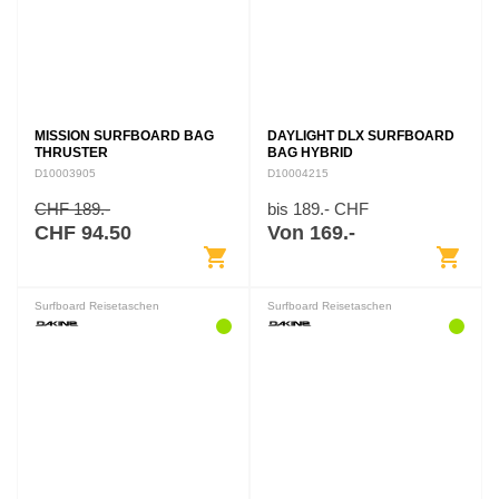
MISSION SURFBOARD BAG
DAYLIGHT DLX SURFBOARD
THRUSTER
BAG HYBRID
D10003905
D10004215
CHF 189.-
bis 189.- CHF
CHF 94.50
Von 169.-
shopping_cart
shopping_cart
Surfboard Reisetaschen
Surfboard Reisetaschen