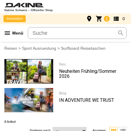
Dakine Schweiz – Offizieller Shop
place
shopping_cart
view_list
1
0
Anmelden
menu
search
Menü
Reisen
>
Sport Ausruestung
> Surfboard Reisetaschen
Neu
Neuheiten Frühling/Sommer
2026
Blog
IN ADVENTURE WE TRUST
8 Artikel
Sortieren nach:
Anzeigen: