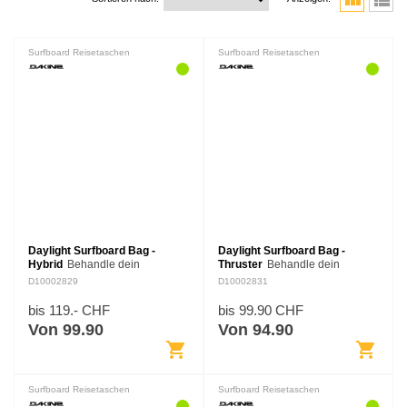
view_module
view_list
Surfboard Reisetaschen
Surfboard Reisetaschen
Daylight Surfboard Bag -
Daylight Surfboard Bag -
Hybrid
Behandle dein
Thruster
Behandle dein
Surfboard mit Vorsicht. Von der
Surfoard mit Vorsicht. Von der
D10002829
D10002831
routinemäßigen Lagerung bis
routinemäßigen Lagerung bis
zum täglichen Transport bietet
zum täglichen Transport bietet
bis 119.- CHF
bis 99.90 CHF
unsere Daylight Surfboard
unsere Daylight Surfboard
Von 99.90
Von 94.90
Tasche einen…
Tasche einen…
shopping_cart
shopping_cart
Surfboard Reisetaschen
Surfboard Reisetaschen