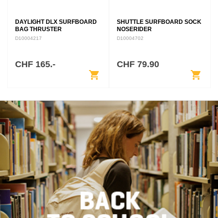
DAYLIGHT DLX SURFBOARD
SHUTTLE SURFBOARD SOCK
BAG THRUSTER
NOSERIDER
D10004217
D10004702
CHF 165.-
CHF 79.90
shopping_cart
shopping_cart