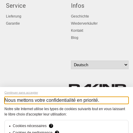
Service
Infos
Lieferung
Geschichte
Garantie
Wiederverkäufer
Kontakt
Blog
Continuer sans accepter
Nous mettons votre confidentialité en priorité.
Melde dich für unseren Newsletter an!
Notre site Internet utilise les types de cookies suivants tout en vous laissant
le libre choix d'accepter leur utilisation:
© Bucher+Walt 2011-2026
Alle Rechte vorbehalten
Cookies nécessaires
?
Allgemeine Geschäftsbedingungen
Cookies de performance
?