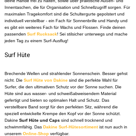
deine Hände frei zu halten, sowie über praktische Außen- und
Innentaschen, die für Organisation und Schnellzugriff sorgen. Für
maximalen Tragekomfort sind die Schultergurte gepolstert und
individuell verstellbar - ein Fach für Sonnenbrille und Handy und
es gibt ein weiteres Fach für Wachs und Flossen. Finde deinen
passenden
Surf Rucksack
! Sei stilsicher unterwegs und mache
jeden Tag zu einem Surf-Ausflug!
Surf Hüte
Brechende Wellen und strahlender Sonnenschein. Besser gehst
nicht. Die
Surf Hüte von Dakine
sind die perfekte Wahl für
Surfer, die den ultimativen Schutz vor der Sonne suchen. Die
Hüte sind aus wasser- und schweißabweisendem Material
gefertigt und bieten so optimalen Halt und Schutz. Das
verstellbare Band sorgt für den perfekten Sitz, während die
speziell entwickelte Krempe den Kopf vor der Sonne schützt.
Dakine
Surf Hüte und Caps
sind schnell trocknend und
schwimmfähig. Das
Dakine Surf-Hütesortiment
ist nun auch in
unserem
Online-Shop
verfügbar.