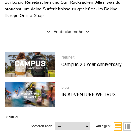
Surfboard Reisetaschen und Surf Rucksäcken. Alles, was du
brauchst, um deine Surferlebnisse zu genießen- im Dakine
Europe Online-Shop.
expand_more
expand_more
Entdecke mehr
Neuheit
Campus 20 Year Anniversary
Blog
IN ADVENTURE WE TRUST
68 Artikel
view_module
view_list
Sortieren nach:
Anzeigen: