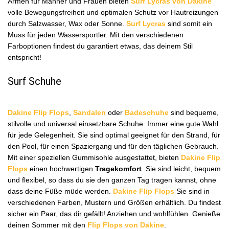
Armen für Männer und Frauen bieten
Surf Lycras von Dakine
volle Bewegungsfreiheit und optimalen Schutz vor Hautreizungen
durch Salzwasser, Wax oder Sonne.
Surf Lycras
sind somit ein
Muss für jeden Wassersportler. Mit den verschiedenen
Farboptionen findest du garantiert etwas, das deinem Stil
entspricht!
Surf Schuhe
Dakine Flip Flops
,
Sandalen
oder
Badeschuhe
sind bequeme,
stilvolle und universal einsetzbare Schuhe. Immer eine gute Wahl
für jede Gelegenheit. Sie sind optimal geeignet für den Strand, für
den Pool, für einen Spaziergang und für den täglichen Gebrauch.
Mit einer speziellen Gummisohle ausgestattet, bieten
Dakine Flip
Flops
einen hochwertigen
Tragekomfort
. Sie sind leicht, bequem
und flexibel, so dass du sie den ganzen Tag tragen kannst, ohne
dass deine Füße müde werden.
Dakine Flip Flops
Sie sind in
verschiedenen Farben, Mustern und Größen erhältlich. Du findest
sicher ein Paar, das dir gefällt! Anziehen und wohlfühlen. Genieße
deinen Sommer mit den
Flip Flops von Dakine
.