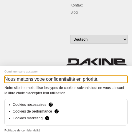
Kontakt
Blog
Continuer sans accepter
Nous mettons votre confidentialité en priorité.
Melde dich für unseren Newsletter an!
Notre site Internet utilise les types de cookies suivants tout en vous laissant
le libre choix d'accepter leur utilisation:
© Bucher+Walt 2011-2026
Alle Rechte vorbehalten
Allgemeine Geschäftsbedingungen
Cookies nécessaires
?
Datenschutzerklärung
Cookies de performance
?
Einwilligungseinstellungen
Cookies marketing
?
Konzept und Realisation:
hsolutions.ch
Politique de confidentialité