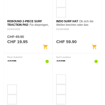
REBOUND 2-PIECE SURF
INDO SURF HAT
Ob sich die
TRACTION PAD
Für diejenigen,
Wellen brechen oder das
die Traktion ohne Fußgewölbe
Wasser flach ist, Sie müssen
D10003459
D10003896
bevorzugen, bietet das
Ihren eigenen Schatten auf dem
zweiteilige Rebound-Pad ein
Wasser schaffen. Unser Indo
CHF 49.90
flaches Design für einfache
Surf Hat bietet…
CHF 19.95
CHF 59.90
Fußanpassung und…
shopping_cart
shopping_cart
Rack Zubehör
Surf Leashes