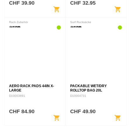
CHF 39.90
CHF 32.95
shopping_cart
shopping_cart
Rack Zubehör
Surf Rucksäcke
AERO RACK PADS 44IN X-
PACKABLE WET/DRY
LARGE
ROLLTOP BAG 20L
Wasserdichte beziehungsweise
D10003891
D10004731
Wet/Dry-Tasche mit 20 L
Volumen, die den Inhalt vor
Feuchtigkeit schützt oder nasse
CHF 84.90
CHF 49.90
Ausrüstung auf Reisen getrennt
shopping_cart
shopping_cart
hält.