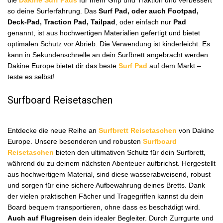
die
Dakine Surf Pads
für mehr Grip und Traktion und verbessert
so deine Surferfahrung. Das
Surf Pad, oder auch Footpad,
Deck-Pad, Traction Pad, Tailpad
, oder einfach nur
Pad
genannt, ist aus hochwertigen Materialien gefertigt und bietet
optimalen Schutz vor Abrieb. Die Verwendung ist kinderleicht. Es
kann in Sekundenschnelle an dein Surfbrett angebracht werden.
Dakine Europe bietet dir das beste
Surf Pad
auf dem Markt –
teste es selbst!
Surfboard Reisetaschen
Entdecke die neue Reihe an
Surfbrett Reisetaschen
von Dakine
Europe. Unsere besonderen und robusten
Surfboard
Reisetaschen
bieten den ultimativen Schutz für dein Surfbrett,
während du zu deinem nächsten Abenteuer aufbrichst. Hergestellt
aus hochwertigem Material, sind diese wasserabweisend, robust
und sorgen für eine sichere Aufbewahrung deines Bretts. Dank
der vielen praktischen Fächer und Tragegriffen kannst du dein
Board bequem transportieren, ohne dass es beschädigt wird.
Auch auf Flugreisen
dein idealer Begleiter. Durch Zurrgurte und