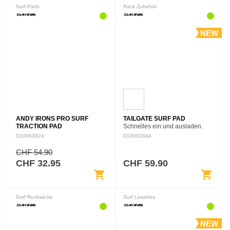
Surf Pads
Rack Zubehör
NEW
ANDY IRONS PRO SURF
TAILGATE SURF PAD
TRACTION PAD
Schnelles ein und ausladen.
Das Dakine Tailgate Surfpad
D10003924
D10002844
erleichtert das Transportieren
von Surfbrettern, SUPs und
CHF 54.90
Windsurfbrettern. Das breite…
CHF 32.95
CHF 59.90
shopping_cart
shopping_cart
Surf Rucksäcke
Surf Leashes
NEW