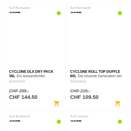
Surf Rucksäcke
Surf Rucksäcke
CYCLONE DLX DRY PACK
CYCLONE ROLL TOP DUFFLE
36L
Ein wasserdichter,
60L
Die neueste Generation der
tauchfähiger Rucksack für
Cyclone Collection, eine Familie
D10004070
D10003920
Abenteuer. Ein aktives Leben
von hochtechnischen Taschen
bedeutet, mit den Elementen
mit versiegelten und vollständig
CHF 289.-
CHF 219.-
umzugehen. Für alle Outdoor-
wasserdichten Nähten,…
CHF 144.50
CHF 109.50
Aktivitäten…
shopping_cart
shopping_cart
Surf Rucksäcke
Surf Leashes