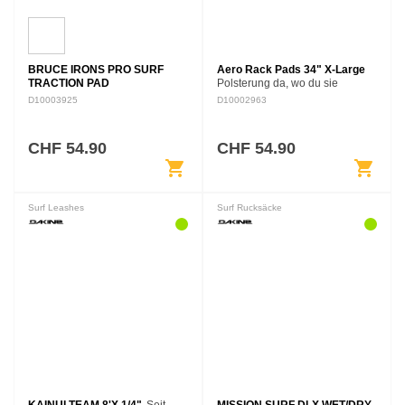
BRUCE IRONS PRO SURF
Aero Rack Pads 34" X-Large
TRACTION PAD
Polsterung da, wo du sie
brauchst. Diese Aero-Rack-Pads
D10003925
D10002963
bringen eine extra Portion
Polsterung für dein Board mit
und hinterlassen ein noch…
CHF 54.90
CHF 54.90
shopping_cart
shopping_cart
Surf Leashes
Surf Rucksäcke