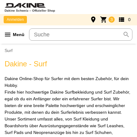
Dakine Schweiz – Offizieller Shop
place
shopping_cart
view_list
3
0
Anmelden
menu
search
Menü
Surf
Dakine - Surf
Dakine Online-Shop für Surfer mit dem besten Zubehör, für dein
Hobby.
Finde hier hochwertige Dakine Surfbekleidung und Surf Zubehör,
egal ob du ein Anfänger oder ein erfahrener Surfer bist. Wir
bieten dir eine breite Palette hochwertiger und erschwinglicher
Produkte, mit denen du dein Surferlebnis verbessern kannst.
Unser Sortiment umfasst alles, von Surf Kleidung und
Boardshorts über Ausrüstungsgegenstände wie Surf Leashes,
Surf Pads und Neoprenanzüge bis hin zu Surf Schuhen,