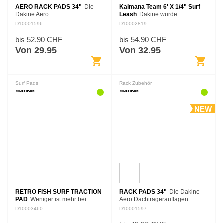
AERO RACK PADS 34"
Die
Kaimana Team 6' X 1/4" Surf
Dakine Aero
Leash
Dakine wurde
Dachträgerauflagen polstern die
gegründet, um eine bessere
D10001596
D10002819
Querstreben deines
Surfleash zu entwerfen. Die
Dachträgers mit einem
Kaimana Surfleash baut auf
bis 52.90 CHF
bis 54.90 CHF
Schaumstoff mit verbesserter
Dakines Vermächtnis der
Von 29.95
Von 32.95
Aerodynamik. Mit allen…
Surfleashes auf und bietet…
shopping_cart
shopping_cart
Surf Pads
Rack Zubehör
NEW
RETRO FISH SURF TRACTION
RACK PADS 34"
Die Dakine
PAD
Weniger ist mehr bei
Aero Dachträgerauflagen
unserem Retro Fish Surf
polstern die Querstreben deines
D10003460
D10001597
Traction Pad. Dieses zweiteilige
Dachträgers mit Schaumstoff mit
Pad wurde um einen breiten
verbesserter Aerodynamik. Der