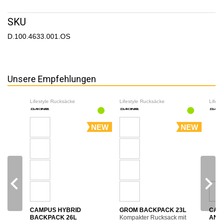
SKU
D.100.4633.001.OS
Unsere Empfehlungen
Lifestyle Rucksäcke
Lifestyle Rucksäcke
Lifes
NEW
NEW
navigate_before
navigate_next
CAMPUS HYBRID
GROM BACKPACK 23L
CAM
BACKPACK 26L
Kompakter Rucksack mit
ANN