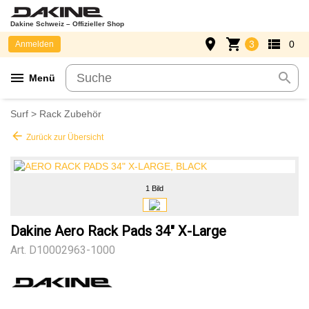
Dakine Schweiz – Offizieller Shop
place
shopping_cart
view_list
3
0
Anmelden
menu
search
Menü
Surf
>
Rack Zubehör
arrow_back
Zurück zur Übersicht
1 Bild
Dakine Aero Rack Pads 34" X-Large
Art.
D10002963-1000