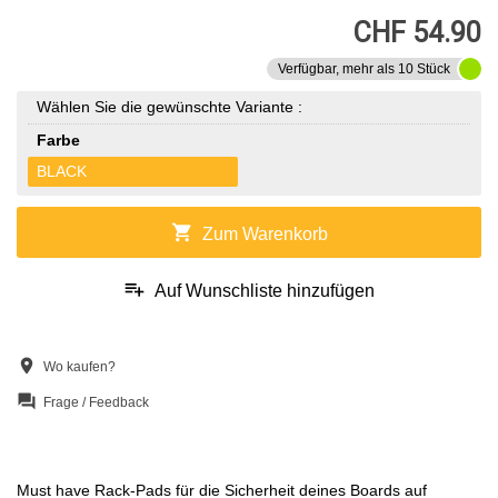
CHF 54.90
Verfügbar, mehr als 10 Stück
Wählen Sie die gewünschte Variante :
Farbe
BLACK
shopping_cart
Zum Warenkorb
playlist_add
Auf Wunschliste hinzufügen
location_on
Wo kaufen?
question_answer
Frage / Feedback
Must have Rack-Pads für die Sicherheit deines Boards auf