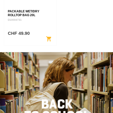
PACKABLE WET/DRY
ROLLTOP BAG 20L
D10004731
CHF 49.90
shopping_cart