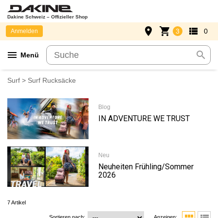
Dakine Schweiz – Offizieller Shop
place
shopping_cart
view_list
3
0
Anmelden
menu
search
Menü
Surf
> Surf Rucksäcke
Blog
IN ADVENTURE WE TRUST
Neu
Neuheiten Frühling/Sommer
2026
7 Artikel
Sortieren nach:
Anzeigen: