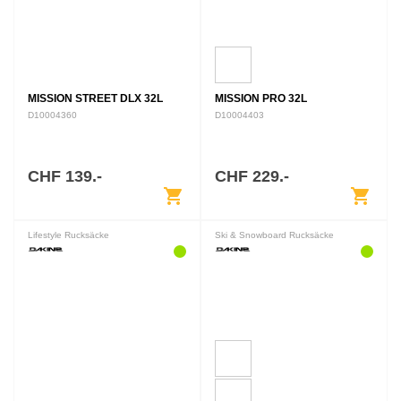
MISSION STREET DLX 32L
MISSION PRO 32L
D10004360
D10004403
CHF 139.-
CHF 229.-
shopping_cart
shopping_cart
Lifestyle Rucksäcke
Ski & Snowboard Rucksäcke