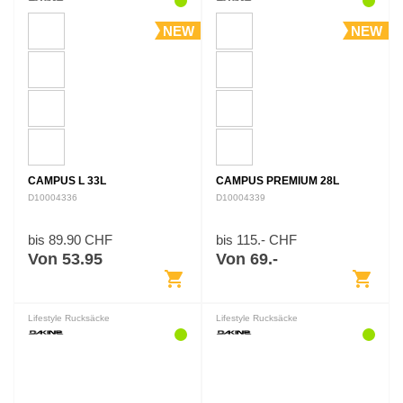
NEW
NEW
CAMPUS L 33L
CAMPUS PREMIUM 28L
D10004336
D10004339
bis 89.90 CHF
bis 115.- CHF
Von 53.95
Von 69.-
shopping_cart
shopping_cart
Lifestyle Rucksäcke
Lifestyle Rucksäcke