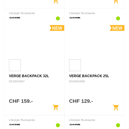
shopping_cart
shopping_cart
Lifestyle Rucksäcke
Lifestyle Rucksäcke
NEW
NEW
VERGE BACKPACK 32L
VERGE BACKPACK 25L
D10004367
D10004366
CHF 159.-
CHF 129.-
shopping_cart
shopping_cart
Lifestyle Rucksäcke
Lifestyle Rucksäcke