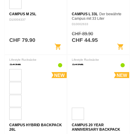
CAMPUS M 25L
CAMPUS L 33L
Der bewährte
Campus mit 33 Liter
D10004337
Fassungsvermögen bekommt
D10002633
Bestnoten für seinen Einsatz bei
deiner Ausbildung. Das
CHF 89.90
großzügige Raumkonzept
CHF 79.90
CHF 44.95
bietet…
shopping_cart
shopping_cart
Lifestyle Rucksäcke
Lifestyle Rucksäcke
NEW
NEW
CAMPUS HYBRID BACKPACK
CAMPUS 20 YEAR
26L
ANNIVERSARY BACKPACK