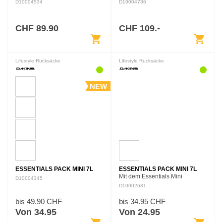
28L
D10004534
D10004736
CHF 89.90
CHF 109.-
shopping_cart
shopping_cart
Lifestyle Rucksäcke
Lifestyle Rucksäcke
NEW
ESSENTIALS PACK MINI 7L
ESSENTIALS PACK MINI 7L
Mit dem Essentials Mini
D10004345
Rucksack hast du stets die
D10002631
Hände frei. Als Stauraum für die
Basics konzipiert hat der
bis 49.90 CHF
bis 34.95 CHF
Rucksackgenau die richtige
Von 34.95
Von 24.95
Größe…