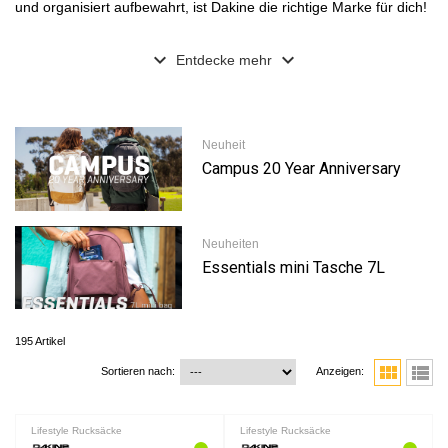
und organisiert aufbewahrt, ist Dakine die richtige Marke für dich!
expand_more
expand_more
Entdecke mehr
Neuheit
Campus 20 Year Anniversary
Neuheiten
Essentials mini Tasche 7L
195 Artikel
view_module
view_list
Sortieren nach:
Anzeigen:
Lifestyle Rucksäcke
Lifestyle Rucksäcke