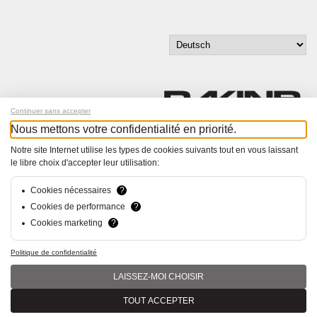
Continuer sans accepter
Nous mettons votre confidentialité en priorité.
Melde dich für unseren Newsletter an!
Notre site Internet utilise les types de cookies suivants tout en vous laissant
le libre choix d'accepter leur utilisation:
© Bucher+Walt 2011-2026
Alle Rechte vorbehalten
Cookies nécessaires
?
Allgemeine Geschäftsbedingungen
Cookies de performance
?
Datenschutzerklärung
Cookies marketing
?
Konzept und Realisation:
hsolutions.ch
Politique de confidentialité
LAISSEZ-MOI CHOISIR
TOUT ACCEPTER