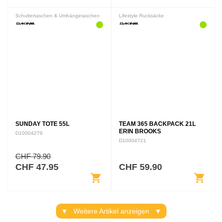
Schultertaschen & Umhängetaschen
Lifestyle Rucksäcke
SUNDAY TOTE 55L
TEAM 365 BACKPACK 21L
ERIN BROOKS
D10004279
D10004721
CHF 79.90
CHF 47.95
CHF 59.90
shopping_cart
shopping_cart
Weitere Artikel anzeigen