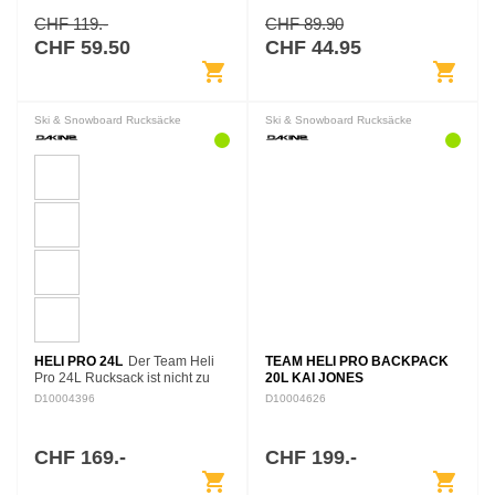
CHF 119.-
CHF 89.90
CHF 59.50
CHF 44.95
shopping_cart
shopping_cart
Ski & Snowboard Rucksäcke
Ski & Snowboard Rucksäcke
HELI PRO 24L
Der Team Heli
TEAM HELI PRO BACKPACK
Pro 24L Rucksack ist nicht zu
20L KAI JONES
groß und nicht zu klein und liegt
D10004396
D10004626
direkt in der Goldilocks-Zone der
Backcountry Rucksäcke. Er
groß…
CHF 169.-
CHF 199.-
shopping_cart
shopping_cart