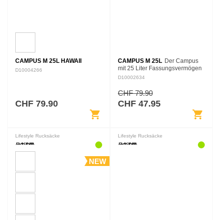
CAMPUS M 25L HAWAII
CAMPUS M 25L
Der Campus
mit 25 Liter Fassungsvermögen
D10004266
bietet optimalen Nutzen für
D10002634
mittelgroße Tragelasten. Das
Design orientiert sich an seinem
CHF 79.90
großen…
CHF 79.90
CHF 47.95
shopping_cart
shopping_cart
Lifestyle Rucksäcke
Lifestyle Rucksäcke
NEW