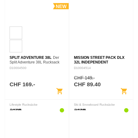
NEW
SPLIT ADVENTURE 38L
Der
MISSION STREET PACK DLX
Split Adventure 38L Rucksack
32L INDEPENDENT
wurde für eine sorgenfreie
D10004500
D10004514
Reise entwickelt und ist das
Reiseaccessoire, von dem Sie
CHF 149.-
schon immer geträumt haben.…
CHF 169.-
CHF 89.40
shopping_cart
shopping_cart
Lifestyle Rucksäcke
Ski & Snowboard Rucksäcke