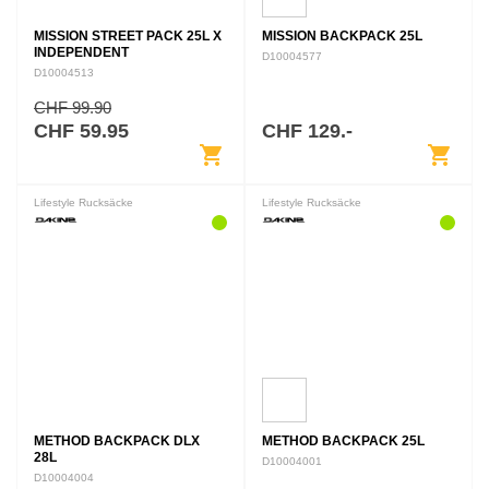
MISSION STREET PACK 25L X
MISSION BACKPACK 25L
INDEPENDENT
D10004577
D10004513
CHF 99.90
CHF 59.95
CHF 129.-
shopping_cart
shopping_cart
Lifestyle Rucksäcke
Lifestyle Rucksäcke
METHOD BACKPACK DLX
METHOD BACKPACK 25L
28L
D10004001
D10004004