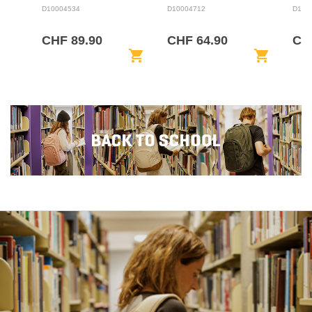
BAC
D10004534
D10004712
D100
CHF 89.90
CHF 64.90
CHF
shopping_cart
shopping_cart