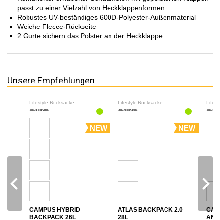
passt zu einer Vielzahl von Heckklappenformen
Robustes UV-beständiges 600D-Polyester-Außenmaterial
Weiche Fleece-Rückseite
2 Gurte sichern das Polster an der Heckklappe
Unsere Empfehlungen
Lifestyle Rucksäcke
Lifestyle Rucksäcke
Lifes
NEW
NEW
navigate_before
navigate_next
CAMPUS HYBRID
ATLAS BACKPACK 2.0
CAM
BACKPACK 26L
28L
ANN