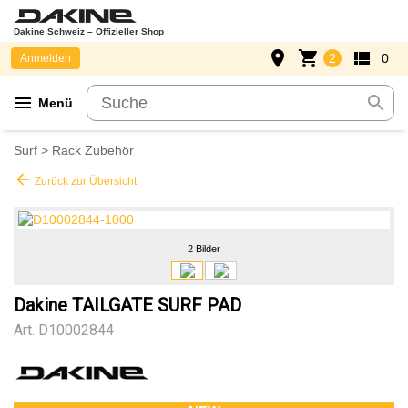
Dakine Schweiz – Offizieller Shop
place
shopping_cart
view_list
2
0
Anmelden
menu
search
Menü
Surf
>
Rack Zubehör
arrow_back
Zurück zur Übersicht
2 Bilder
Dakine TAILGATE SURF PAD
Art.
D10002844