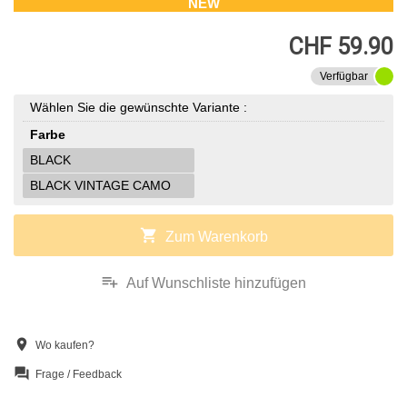
NEW
CHF 59.90
Verfügbar
Wählen Sie die gewünschte Variante :
Farbe
BLACK
BLACK VINTAGE CAMO
shopping_cart
Zum Warenkorb
playlist_add
Auf Wunschliste hinzufügen
location_on
Wo kaufen?
question_answer
Frage / Feedback