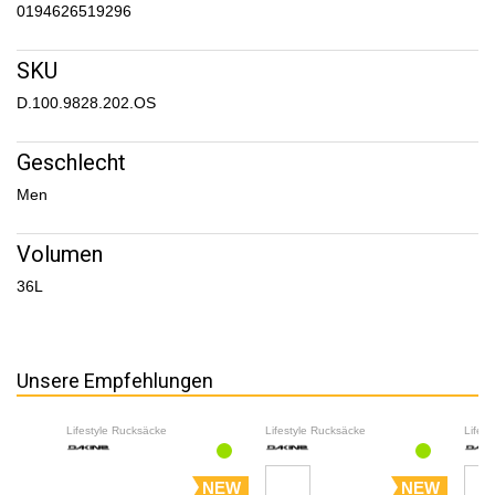
0194626519296
SKU
D.100.9828.202.OS
Geschlecht
Men
Volumen
36L
Unsere Empfehlungen
Lifestyle Rucksäcke
Lifestyle Rucksäcke
Lifes
NEW
NEW