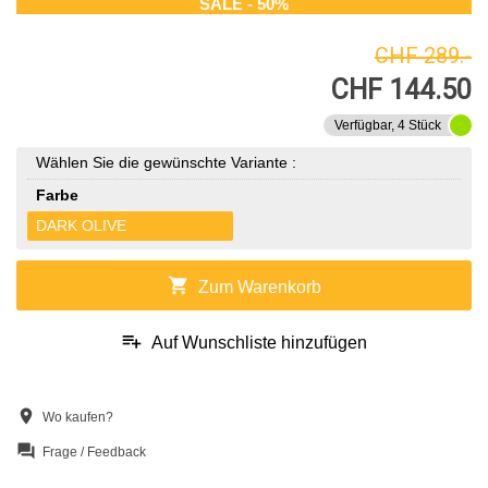
SALE - 50%
CHF 289.-
CHF 144.50
Verfügbar, 4 Stück
Wählen Sie die gewünschte Variante :
Farbe
DARK OLIVE
shopping_cart
Zum Warenkorb
playlist_add
Auf Wunschliste hinzufügen
location_on
Wo kaufen?
question_answer
Frage / Feedback