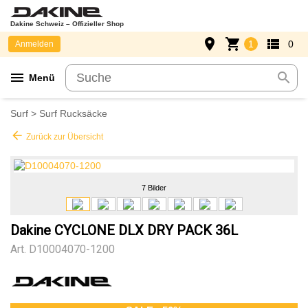
Dakine Schweiz – Offizieller Shop
place
shopping_cart
view_list
1
0
Anmelden
menu
search
Menü
Surf
>
Surf Rucksäcke
arrow_back
Zurück zur Übersicht
7 Bilder
Dakine CYCLONE DLX DRY PACK 36L
Art.
D10004070-1200