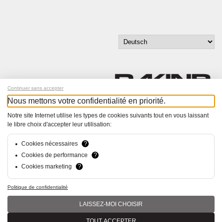
Continuer sans accepter
Nous mettons votre confidentialité en priorité.
Melde dich für unseren Newsletter an!
Notre site Internet utilise les types de cookies suivants tout en vous laissant
le libre choix d'accepter leur utilisation:
© Bucher+Walt 2011-2026
Alle Rechte vorbehalten
Cookies nécessaires
?
Allgemeine Geschäftsbedingungen
Cookies de performance
?
Datenschutzerklärung
Cookies marketing
?
Konzept und Realisation:
hsolutions.ch
Politique de confidentialité
LAISSEZ-MOI CHOISIR
TOUT ACCEPTER