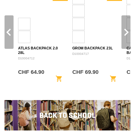
navigate_before
navigate_next
ATLAS BACKPACK 2.0
GROM BACKPACK 23L
CAM
28L
BAC
D10004717
D10004712
D100
CHF 64.90
CHF 69.90
CH
shopping_cart
shopping_cart