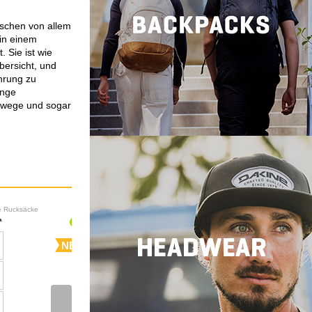
sschen von allem
 in einem
 Sie ist wie
bersicht, und
hrung zu
ange
ehwege und sogar
le Rucksäcke
Lifestyle Rucksäcke
NEW
NEW