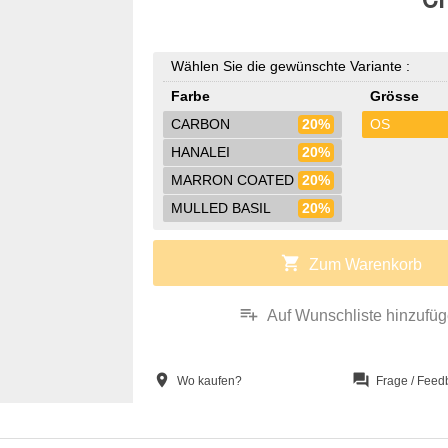
Wählen Sie die gewünschte Variante :
Farbe
Grösse
CARBON
20%
OS
HANALEI
20%
MARRON COATED
20%
MULLED BASIL
20%
shopping_cart
Zum Warenkorb
playlist_add
Auf Wunschliste hinzufü
location_on
question_answer
Wo kaufen?
Frage / Feed