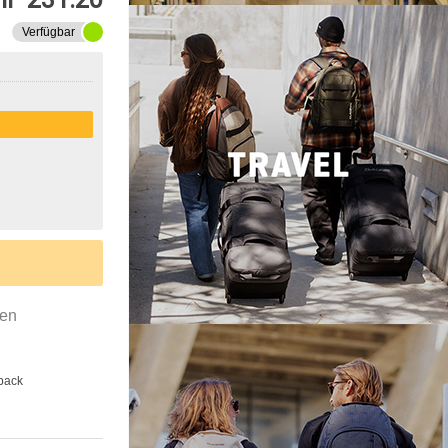
Verfügbar
gen
back