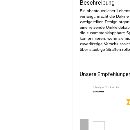
Beschreibung
Ein abenteuerlicher Lebens
verlangt, macht die Dakine 
zweigeteilten Design organi
eine reisende Umkleidekabi
die zusammenklappbare Spl
komprimieren, wenn sie nic
zuverlässige Verschlusssic
über staubige Straßen roll
Unsere Empfehlunge
Lifestyle Rucksäcke