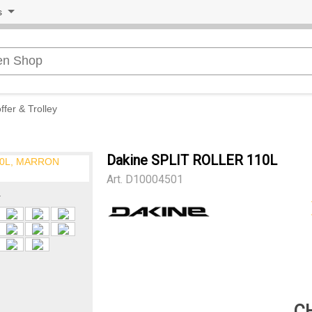
s
ffer & Trolley
Dakine SPLIT ROLLER 110L
Art.
D10004501
r
CH