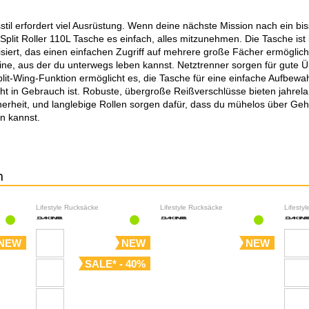
stil erfordert viel Ausrüstung. Wenn deine nächste Mission nach ein bi
Split Roller 110L Tasche es einfach, alles mitzunehmen. Die Tasche ist
siert, das einen einfachen Zugriff auf mehrere große Fächer ermöglicht.
ne, aus der du unterwegs leben kannst. Netztrenner sorgen für gute Ü
it-Wing-Funktion ermöglicht es, die Tasche für eine einfache Aufbewa
ht in Gebrauch ist. Robuste, übergroße Reißverschlüsse bieten jahrel
herheit, und langlebige Rollen sorgen dafür, dass du mühelos über G
en kannst.
n
Lifestyle Rucksäcke
Lifestyle Rucksäcke
Lifesty
NEW
NEW
NEW
SALE* - 40%