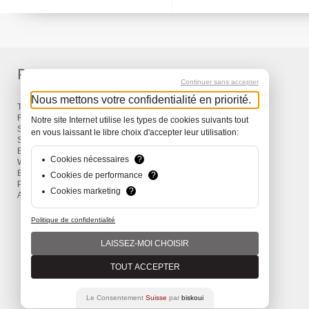
Produkte
Service
Continuer sans accepter
Nous mettons votre confidentialité en priorité.
Taschen & Rucksäcke
Lieferung
Reisen
Garantie
Notre site Internet utilise les types de cookies suivants tout
Snow
en vous laissant le libre choix d'accepter leur utilisation:
Surf
Bike
Cookies nécessaires
?
Wind
Bekleidung und Accessoires
Cookies de performance
?
Promotions
Cookies marketing
?
Aktionen
Politique de confidentialité
LAISSEZ-MOI CHOISIR
TOUT ACCEPTER
Le Consentement
Suisse
par
biskoui