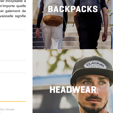
cier inoxydable à
n'importe quelle
met galement de
aisselle signifie
Dos Lifestyle
Sacs à Dos Lifestyle