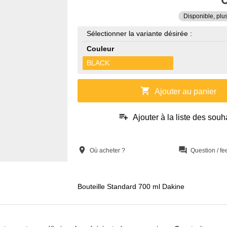
Disponible, plu
Sélectionner la variante désirée :
Couleur
BLACK
shopping_cart
Ajouter au panier
playlist_add
Ajouter à la liste des souh
location_on
question_answer
Où acheter ?
Question / f
Bouteille Standard 700 ml Dakine