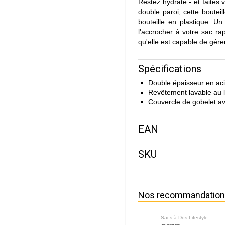
Restez hydraté - et faites 
double paroi, cette boutei
bouteille en plastique. U
l'accrocher à votre sac rap
qu'elle est capable de gére
Spécifications
Double épaisseur en aci
Revêtement lavable au l
Couvercle de gobelet av
EAN
SKU
Nos recommandatio
Sacs à Dos Lifestyle