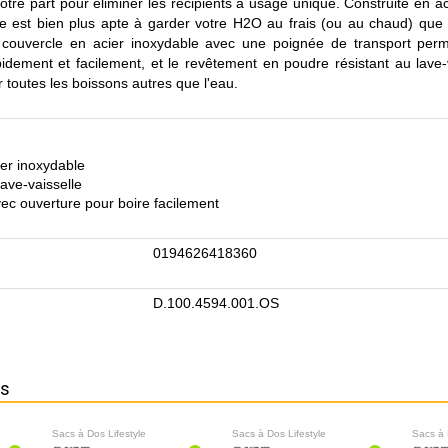
votre part pour éliminer les récipients à usage unique. Construite en a
lle est bien plus apte à garder votre H2O au frais (ou au chaud) que 
n couvercle en acier inoxydable avec une poignée de transport per
idement et facilement, et le revêtement en poudre résistant au lave-v
r toutes les boissons autres que l'eau.
er inoxydable
ave-vaisselle
ec ouverture pour boire facilement
0194626418360
D.100.4594.001.OS
ns
Sacs à Dos Lifestyle
Sacs à Dos Lifestyle
Sacs à 