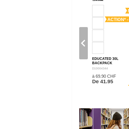
ACTION* -
navigate_before
EDUCATED 30L
BACKPACK
D10004344
à 69.90 CHF
De 41.95
sh