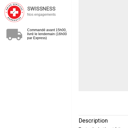
SWISSNESS
Nos engagements
local_shipping
Commandé avant 15h00,
livré le lendemain (16h00
par Express)
Description