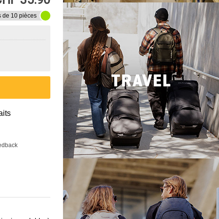
s de 10 pièces
aits
eedback