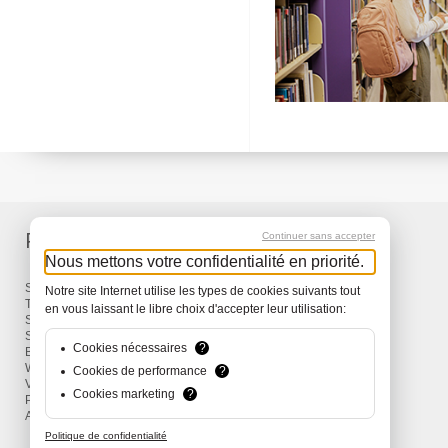
Produits
Services
Continuer sans accepter
Nous mettons votre confidentialité en priorité.
Sacs à dos et Sacs
Livraison
Notre site Internet utilise les types de cookies suivants tout
Travel
Garantie
en vous laissant le libre choix d'accepter leur utilisation:
Snow
Surf
Cookies nécessaires
?
Bike
Wind
Cookies de performance
?
Vêtements et Accessoires
Cookies marketing
?
Promotions
Actions
Politique de confidentialité