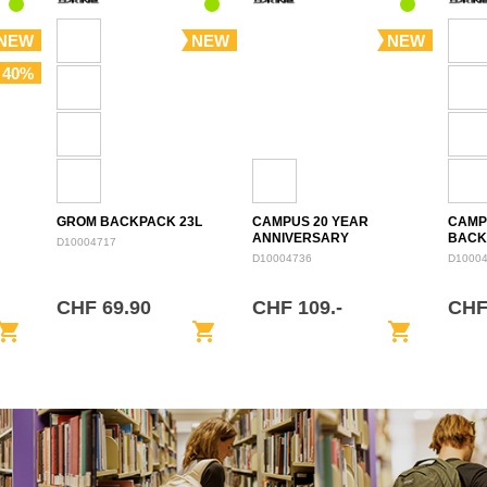
NEW
NEW
NEW
 40%
GROM BACKPACK 23L
CAMPUS 20 YEAR
CAMP
ANNIVERSARY
BACK
D10004717
BACKPACK 28L
D10004736
D1000
CHF 69.90
CHF 109.-
CHF
opping_cart
shopping_cart
shopping_cart