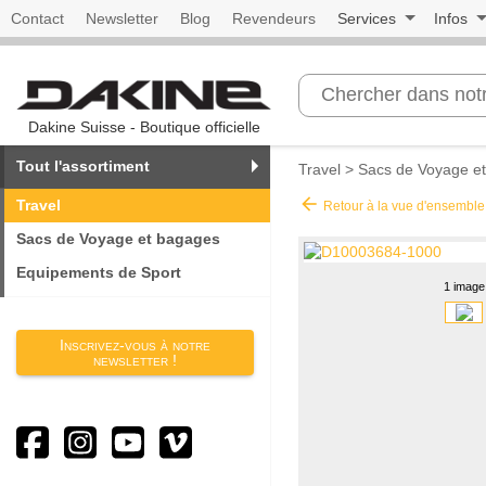
Contact
Newsletter
Blog
Revendeurs
Services
Infos
Dakine Suisse - Boutique officielle
Tout l'assortiment
Travel
>
Sacs de Voyage e
arrow_back
Travel
Retour à la vue d'ensemble
Sacs de Voyage et bagages
Equipements de Sport
1 image
Inscrivez-vous à notre
newsletter !