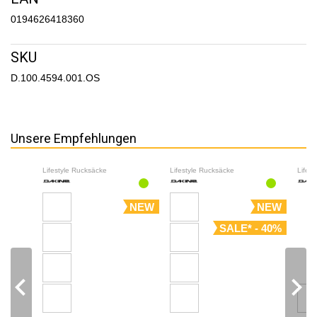
0194626418360
SKU
D.100.4594.001.OS
Unsere Empfehlungen
Lifestyle Rucksäcke
Lifestyle Rucksäcke
Lifes
NEW
NEW
SALE* - 40%
navigate_before
navigate_next