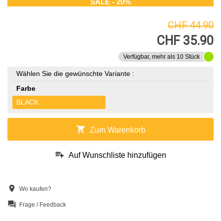
SALE - 20%
CHF 44.90
CHF 35.90
Verfügbar, mehr als 10 Stück
Wählen Sie die gewünschte Variante :
Farbe
BLACK
shopping_cart
Zum Warenkorb
playlist_add
Auf Wunschliste hinzufügen
location_on
Wo kaufen?
question_answer
Frage / Feedback