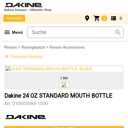
Dakine Schweiz – Offizieller Shop
place
shopping_cart
view_list
3
0
Anmelden
menu
search
Menü
Reisen
>
Reisegepäck
>
Reisen Accessoires
arrow_back
Zurück zur Übersicht
1 Bild
Dakine 24 OZ STANDARD MOUTH BOTTLE
Art.
D10003684-1000