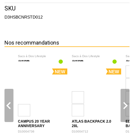
SKU
D3HSBCNRSTD012
Nos recommandations
Sacs à Dos Lifestyle
Sacs à Dos Lifestyle
Sacs 
NEW
NEW
navigate_before
navigate_next
CAMPUS 20 YEAR
ATLAS BACKPACK 2.0
EDU
ANNIVERSARY
28L
BAC
BACKPACK 28L
D10004736
D10004712
D100