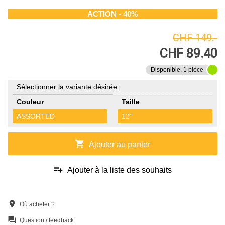
ACTION - 40%
CHF 149.-
CHF 89.40
Disponible, 1 pièce
Sélectionner la variante désirée :
Couleur
Taille
ASSORTED
12''
shopping_cart
Ajouter au panier
playlist_add
Ajouter à la liste des souhaits
location_on
Où acheter ?
question_answer
Question / feedback