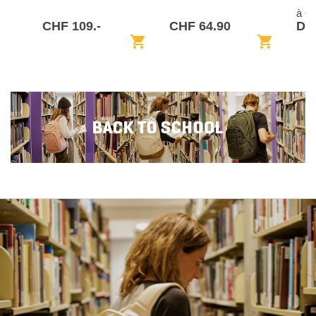
à 6
CHF 109.-
CHF 64.90
De 
shopping_cart
shopping_cart