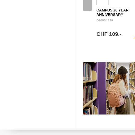
CAMPUS 20 YEAR
ANNIVERSARY
BACKPACK 28L
D10004736
CHF 109.-
sh