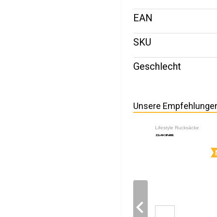
EAN
SKU
Geschlecht
Unsere Empfehlunge
Lifestyle Rucksäcke
navigate_before