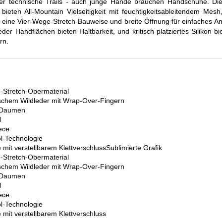
er technische Trails - auch junge Hände brauchen Handschuhe. Die
ieten All-Mountain Vielseitigkeit mit feuchtigkeitsableitendem Me
 eine Vier-Wege-Stretch-Bauweise und breite Öffnung für einfaches A
der Handflächen bieten Haltbarkeit, und kritisch platziertes Silikon b
rn.
Stretch-Obermaterial
schem Wildleder mit Wrap-Over-Fingern
 -Daumen
l
ece
l-Technologie
it verstellbarem KlettverschlussSublimierte Grafik
Stretch-Obermaterial
schem Wildleder mit Wrap-Over-Fingern
 -Daumen
l
ece
l-Technologie
it verstellbarem Klettverschluss