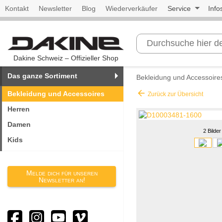
Kontakt
Newsletter
Blog
Wiederverkäufer
Service
Info
Dakine Schweiz – Offizieller Shop
Das ganze Sortiment
Bekleidung und Accessoire
arrow_back
Bekleidung und Accessoires
Zurück zur Übersicht
Herren
Damen
2 Bilder
Kids
Melde dich für unseren
Newsletter an!