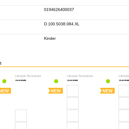
0194626400037
D.100.5038.084.XL
Kinder
n
Lifestyle Rucksäcke
Lifestyle Rucksäcke
Lifesty
NEW
NEW
NEW