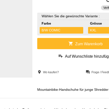
Verf
Wählen Sie die gewünschte Variante :
Farbe
Grösse
B/W COMIC
KXL
shopping_cart
Zum Warenkorb
playlist_add
Auf Wunschliste hinzufü
location_on
question_answer
Wo kaufen?
Frage / Feed
Mountainbike-Handschuhe für junge Shredder