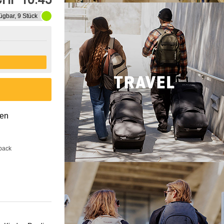
ügbar, 9 Stück
gen
back