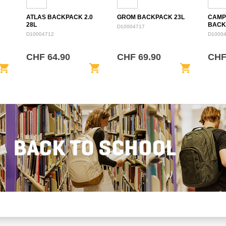
ATLAS BACKPACK 2.0
GROM BACKPACK 23L
CAMP
28L
BACK
D10004717
D10004712
D1000
CHF 64.90
CHF 69.90
CHF
opping_cart
shopping_cart
shopping_cart