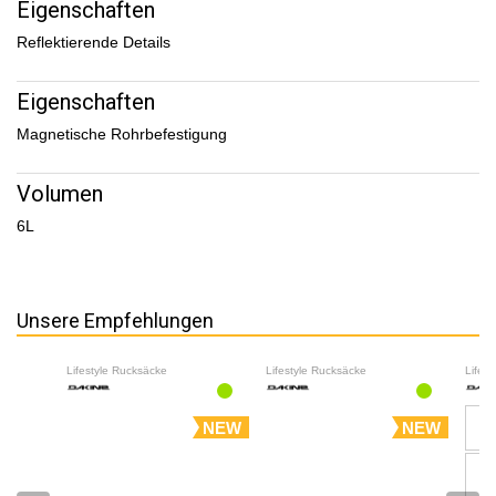
Tankinhalt
: 2 Liter
Eigenschaften
Trinksystem inklusive
: Ja
Reflektierende Details
Eigenschaften
Magnetische Rohrbefestigung
Volumen
6L
Unsere Empfehlungen
Lifestyle Rucksäcke
Lifestyle Rucksäcke
Lifes
NEW
NEW