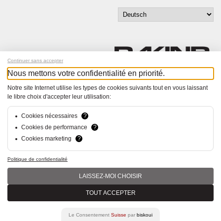
Continuer sans accepter
Nous mettons votre confidentialité en priorité.
Melde dich für unseren Newsletter an!
Notre site Internet utilise les types de cookies suivants tout en vous laissant
le libre choix d'accepter leur utilisation:
© Bucher+Walt 2011-2026
Alle Rechte vorbehalten
Cookies nécessaires
?
Allgemeine Geschäftsbedingungen
Cookies de performance
?
Datenschutzerklärung
Cookies marketing
?
Konzept und Realisation:
hsolutions.ch
Politique de confidentialité
LAISSEZ-MOI CHOISIR
TOUT ACCEPTER
Le Consentement
Suisse
par
biskoui