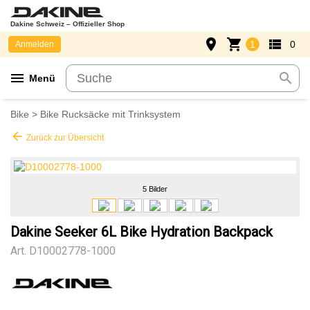
Dakine Schweiz – Offizieller Shop
place
shopping_cart
view_list
1
0
Anmelden
menu
search
Menü
Bike
>
Bike Rucksäcke mit Trinksystem
arrow_back
Zurück zur Übersicht
5 Bilder
Dakine Seeker 6L Bike Hydration Backpack
Art.
D10002778-1000