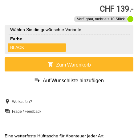
CHF 139.-
Verfügbar, mehr als 10 Stück
Wählen Sie die gewünschte Variante :
Farbe
BLACK
shopping_cart
Zum Warenkorb
playlist_add
Auf Wunschliste hinzufügen
location_on
Wo kaufen?
question_answer
Frage / Feedback
Eine wetterfeste Hüfttasche für Abenteuer jeder Art