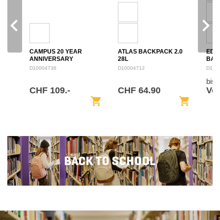
navigate_before
navigate_next
CAMPUS 20 YEAR
ATLAS BACKPACK 2.0
EDU
ANNIVERSARY
28L
BAC
BACKPACK 28L
D10004736
D10004712
D100
bis
CHF 109.-
CHF 64.90
Von
shopping_cart
shopping_cart