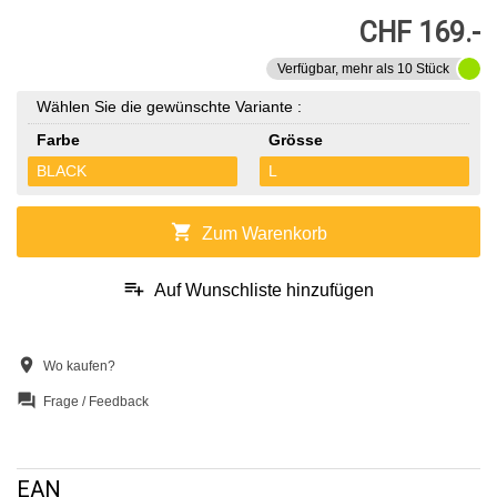
CHF 169.-
Verfügbar, mehr als 10 Stück
Wählen Sie die gewünschte Variante :
Farbe
Grösse
BLACK
L
shopping_cart
Zum Warenkorb
playlist_add
Auf Wunschliste hinzufügen
location_on
Wo kaufen?
question_answer
Frage / Feedback
EAN