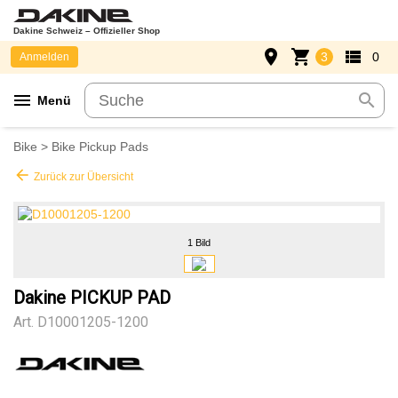
Dakine Schweiz – Offizieller Shop
place
shopping_cart
view_list
3
0
Anmelden
menu
search
Menü
Bike
>
Bike Pickup Pads
arrow_back
Zurück zur Übersicht
1 Bild
Dakine PICKUP PAD
Art.
D10001205-1200