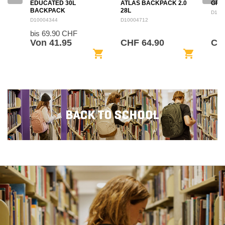
EDUCATED 30L
ATLAS BACKPACK 2.0
GRO
BACKPACK
28L
D100
D10004344
D10004712
bis 69.90 CHF
Von 41.95
CHF 64.90
CH
shopping_cart
shopping_cart