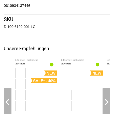
0610934137446
SKU
D.100.6192.001.LG
Unsere Empfehlungen
Lifestyle Rucksäcke
Lifestyle Rucksäcke
Lifes
NEW
NEW
SALE* - 40%
navigate_before
navigate_next