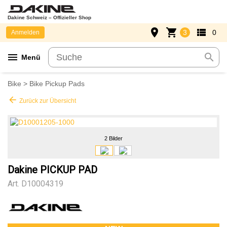
Dakine Schweiz – Offizieller Shop
place
shopping_cart
view_list
3
0
Anmelden
menu
search
Menü
Bike
>
Bike Pickup Pads
arrow_back
Zurück zur Übersicht
2 Bilder
Dakine PICKUP PAD
Art.
D10004319