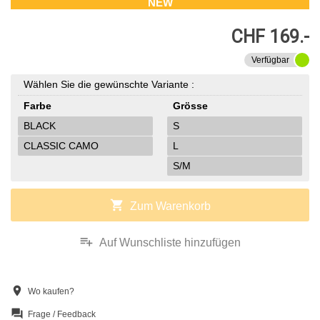
NEW
CHF 169.-
Verfügbar
Wählen Sie die gewünschte Variante :
Farbe
Grösse
BLACK
S
CLASSIC CAMO
L
S/M
shopping_cart
Zum Warenkorb
playlist_add
Auf Wunschliste hinzufügen
location_on
Wo kaufen?
question_answer
Frage / Feedback