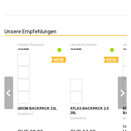
Unsere Empfehlungen
Lifestyle Rucksäcke
Lifestyle Rucksäcke
Lifes
NEW
NEW
navigate_before
navigate_next
GROM BACKPACK 23L
ATLAS BACKPACK 2.0
EDU
28L
BAC
D10004717
D10004712
D100
bis