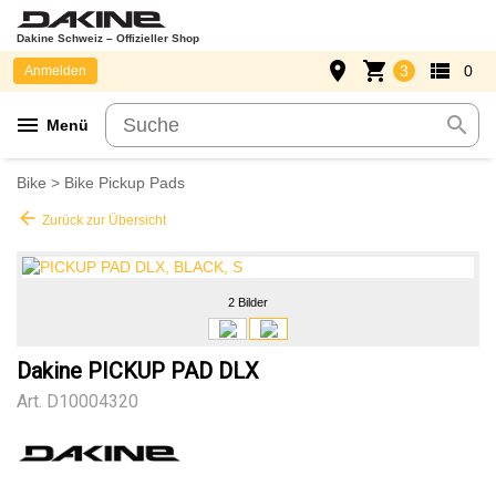
Dakine Schweiz – Offizieller Shop
place
shopping_cart
view_list
3
0
Anmelden
menu
search
Menü
Bike
>
Bike Pickup Pads
arrow_back
Zurück zur Übersicht
2 Bilder
Dakine PICKUP PAD DLX
Art.
D10004320