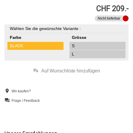
CHF 209.-
Nicht lieferbar
Wählen Sie die gewünschte Variante :
Farbe
Grösse
BLACK
S
L
playlist_add
Auf Wunschliste hinzufügen
location_on
Wo kaufen?
question_answer
Frage / Feedback