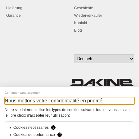
Lieferung
Geschichte
Garantie
Wiederverkäufer
Kontakt
Blog
Continuer sans accepter
Nous mettons votre confidentialité en priorité.
Melde dich für unseren Newsletter an!
Notre site Internet utilise les types de cookies suivants tout en vous laissant
le libre choix d'accepter leur utilisation:
© Bucher+Walt 2011-2026
Alle Rechte vorbehalten
Allgemeine Geschäftsbedingungen
Cookies nécessaires
?
Datenschutzerklärung
Cookies de performance
?
Einwilligungseinstellungen