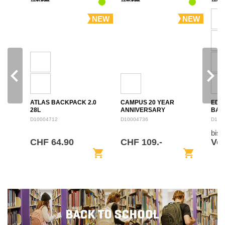
NEW
NEW
navigate_before
navigate_next
ATLAS BACKPACK 2.0
CAMPUS 20 YEAR
EDU
28L
ANNIVERSARY
BAC
BACKPACK 28L
D10004712
D10004736
D100
bis
CHF 64.90
CHF 109.-
Von
shopping_cart
shopping_cart