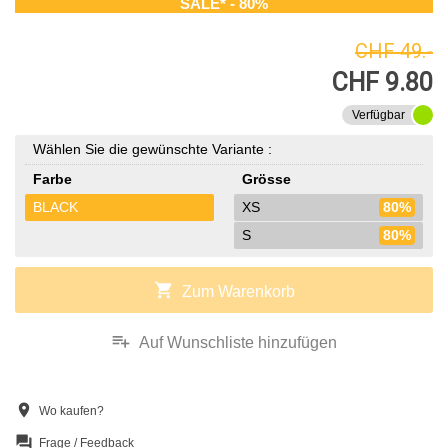
SALE* - 80%
CHF 49.-
CHF 9.80
Verfügbar
Wählen Sie die gewünschte Variante :
Farbe
Grösse
BLACK
XS
80%
S
80%
shopping_cart
Zum Warenkorb
playlist_add
Auf Wunschliste hinzufügen
location_on
Wo kaufen?
question_answer
Frage / Feedback