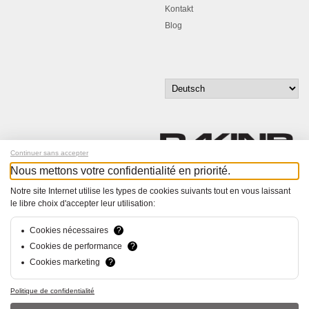
Kontakt
Blog
Continuer sans accepter
Nous mettons votre confidentialité en priorité.
Melde dich für unseren Newsletter an!
Notre site Internet utilise les types de cookies suivants tout en vous laissant
le libre choix d'accepter leur utilisation:
© Bucher+Walt 2011-2026
Alle Rechte vorbehalten
Cookies nécessaires
?
Allgemeine Geschäftsbedingungen
Cookies de performance
?
Datenschutzerklärung
Cookies marketing
?
Konzept und Realisation:
hsolutions.ch
Politique de confidentialité