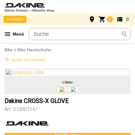
Dakine Schweiz – Offizieller Shop
place
shopping_cart
view_list
1
0
Anmelden
menu
search
Menü
Bike
>
Bike Handschuhe
arrow_back
Zurück zur Übersicht
2 Bilder
Dakine CROSS-X GLOVE
Art.
D10001141