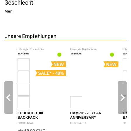
Geschlecht
Men
Unsere Empfehlungen
Lifestyle Rucksäcke
Lifestyle Rucksäcke
Lifes
NEW
NEW
SALE* - 40%
navigate_before
navigate_next
EDUCATED 30L
CAMPUS 20 YEAR
CAM
BACKPACK
ANNIVERSARY
BAC
BACKPACK 28L
D10004344
D10004736
D100
bis 69.90 CHF