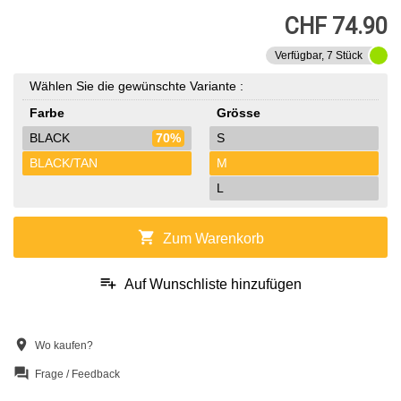
CHF 74.90
Verfügbar, 7 Stück
Wählen Sie die gewünschte Variante :
Farbe
Grösse
BLACK
70%
S
BLACK/TAN
M
L
shopping_cart
Zum Warenkorb
playlist_add
Auf Wunschliste hinzufügen
location_on
Wo kaufen?
question_answer
Frage / Feedback