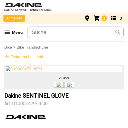
Dakine Schweiz – Offizieller Shop
place
shopping_cart
view_list
1
0
Anmelden
menu
search
Menü
Bike
>
Bike Handschuhe
arrow_back
Zurück zur Übersicht
2 Bilder
Dakine SENTINEL GLOVE
Art.
D10003479-2600