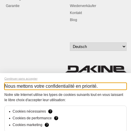
Garantie
Wiederverkäufer
Kontakt
Blog
Continuer sans accepter
Nous mettons votre confidentialité en priorité.
Melde dich für unseren Newsletter an!
Notre site Internet utilise les types de cookies suivants tout en vous laissant
le libre choix d'accepter leur utilisation:
© Bucher+Walt 2011-2026
Alle Rechte vorbehalten
Allgemeine Geschäftsbedingungen
Cookies nécessaires
?
Datenschutzerklärung
Cookies de performance
?
Einwilligungseinstellungen
Cookies marketing
?
Konzept und Realisation:
hsolutions.ch