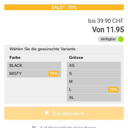
SALE* - 70%
bis 39.90 CHF
Von 11.95
Verfügbar
Wählen Sie die gewünschte Variante :
Farbe
Grösse
BLACK
XS
MISTY
70%
S
M
L
70%
XL
shopping_cart
Zum Warenkorb
playlist_add