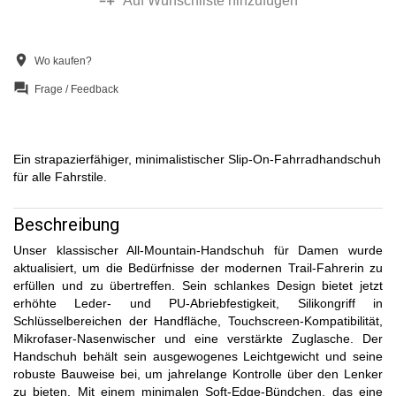
Auf Wunschliste hinzufügen
location_on
Wo kaufen?
question_answer
Frage / Feedback
Ein strapazierfähiger, minimalistischer Slip-On-Fahrradhandschuh
für alle Fahrstile.
Beschreibung
Unser klassischer All-Mountain-Handschuh für Damen wurde
aktualisiert, um die Bedürfnisse der modernen Trail-Fahrerin zu
erfüllen und zu übertreffen. Sein schlankes Design bietet jetzt
erhöhte Leder- und PU-Abriebfestigkeit, Silikongriff in
Schlüsselbereichen der Handfläche, Touchscreen-Kompatibilität,
Mikrofaser-Nasenwischer und eine verstärkte Zuglasche. Der
Handschuh behält sein ausgewogenes Leichtgewicht und seine
robuste Bauweise bei, um jahrelange Kontrolle über den Lenker
zu bieten. Mit einem minimalen Soft-Edge-Bündchen, das eine