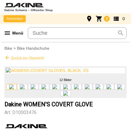
Dakine Schweiz – Offizieller Shop
place
shopping_cart
view_list
3
0
Anmelden
menu
search
Menü
Bike
>
Bike Handschuhe
arrow_back
Zurück zur Übersicht
12 Bilder
Dakine WOMEN'S COVERT GLOVE
Art.
D10003476