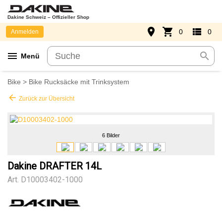
Dakine Schweiz – Offizieller Shop
place
shopping_cart
view_list
0
0
Anmelden
menu
search
Menü
Bike
>
Bike Rucksäcke mit Trinksystem
arrow_back
Zurück zur Übersicht
6 Bilder
Dakine DRAFTER 14L
Art.
D10003402-1000