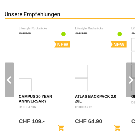
Unsere Empfehlungen
Lifestyle Rucksäcke
Lifestyle Rucksäcke
Lifes
NEW
NEW
navigate_before
navigate_next
CAMPUS 20 YEAR
ATLAS BACKPACK 2.0
GRO
ANNIVERSARY
28L
D100
BACKPACK 28L
D10004736
D10004712
CHF 109.-
CHF 64.90
CH
shopping_cart
shopping_cart