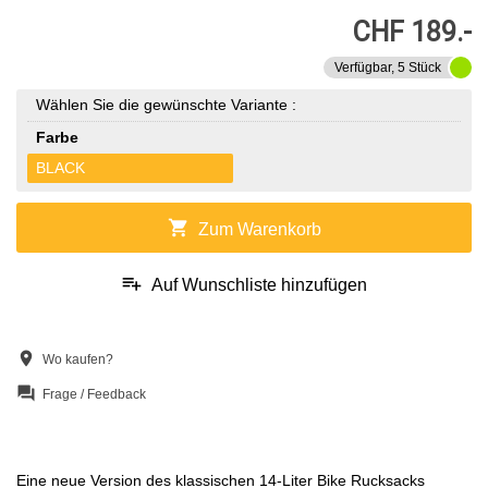
CHF 189.-
Verfügbar, 5 Stück
Wählen Sie die gewünschte Variante :
Farbe
BLACK
shopping_cart
Zum Warenkorb
playlist_add
Auf Wunschliste hinzufügen
location_on
Wo kaufen?
question_answer
Frage / Feedback
Eine neue Version des klassischen 14-Liter Bike Rucksacks