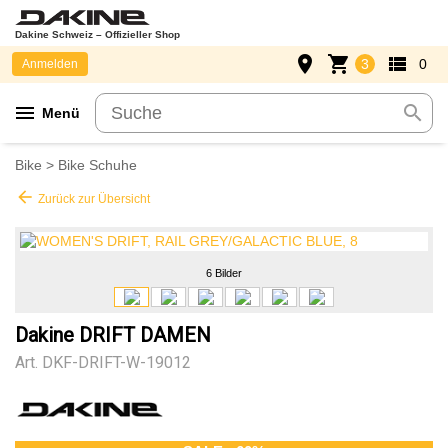
Dakine Schweiz – Offizieller Shop
place
shopping_cart
view_list
3
0
Anmelden
menu
search
Menü
Bike
>
Bike Schuhe
arrow_back
Zurück zur Übersicht
6 Bilder
Dakine DRIFT DAMEN
Art.
DKF-DRIFT-W-19012