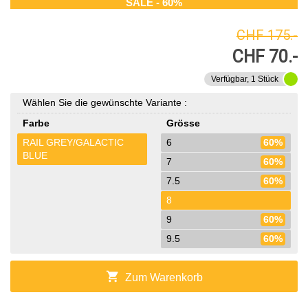
SALE - 60%
CHF 175.-
CHF 70.-
Verfügbar, 1 Stück
Wählen Sie die gewünschte Variante :
Farbe
Grösse
RAIL GREY/GALACTIC
6
60%
BLUE
7
60%
7.5
60%
8
9
60%
9.5
60%
shopping_cart
Zum Warenkorb