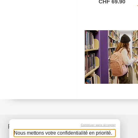
CHF 69.90
sh
Produkte
Service
Continuer sans accepter
Nous mettons votre confidentialité en priorité.