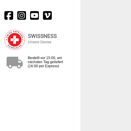
SWISSNESS
Unsere Devise
local_shipping
Bestellt vor 15:00, am
nächsten Tag geliefert
(16:00 per Express)