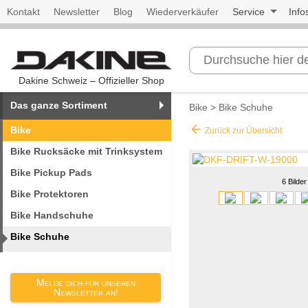
Kontakt
Newsletter
Blog
Wiederverkäufer
Service
Info
Dakine Schweiz – Offizieller Shop
Das ganze Sortiment
Bike
>
Bike Schuhe
arrow_back
Bike
Zurück zur Übersicht
Bike Rucksäcke mit Trinksystem
Bike Pickup Pads
6 Bilder
Bike Protektoren
Bike Handschuhe
Bike Schuhe
Melde dich für unseren
Newsletter an!