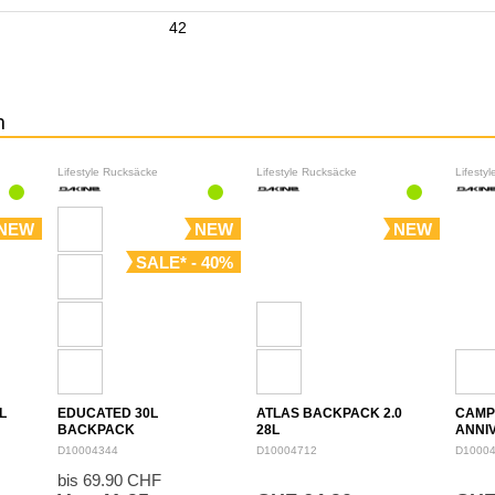
42
n
Lifestyle Rucksäcke
Lifestyle Rucksäcke
Lifesty
NEW
NEW
NEW
SALE* - 40%
L
EDUCATED 30L
ATLAS BACKPACK 2.0
CAMP
BACKPACK
28L
ANNI
BACK
D10004344
D10004712
D1000
bis 69.90 CHF