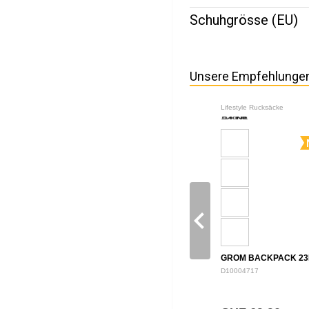
Schuhgrösse (EU)
Unsere Empfehlunge
Lifestyle Rucksäcke
navigate_before
GROM BACKPACK 23
D10004717