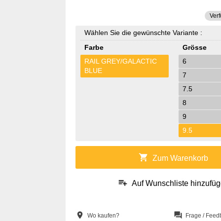
Verf
Wählen Sie die gewünschte Variante :
Farbe
Grösse
RAIL GREY/GALACTIC
6
BLUE
7
7.5
8
9
9.5
shopping_cart
Zum Warenkorb
playlist_add
Auf Wunschliste hinzufü
location_on
question_answer
Wo kaufen?
Frage / Feed