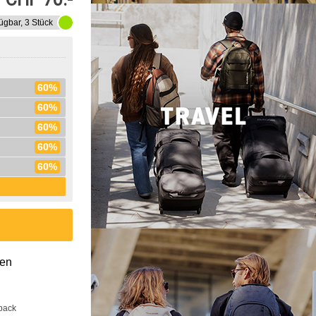
ügbar, 3 Stück
60%
60%
60%
60%
60%
gen
back