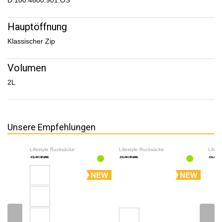
D.100.4600.901.OS
Hauptöffnung
Klassischer Zip
Volumen
2L
Unsere Empfehlungen
Lifestyle Rucksäcke
Lifestyle Rucksäcke
Lifes
NEW
NEW