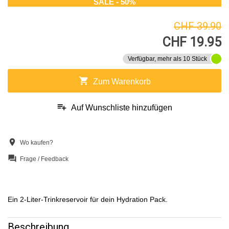
SALE - 50%
CHF 39.90
CHF 19.95
Verfügbar, mehr als 10 Stück
shopping_cart
Zum Warenkorb
playlist_add
Auf Wunschliste hinzufügen
location_on
Wo kaufen?
question_answer
Frage / Feedback
Ein 2-Liter-Trinkreservoir für dein Hydration Pack.
Beschreibung