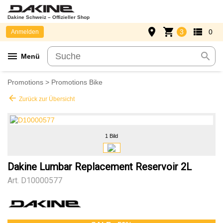
Dakine Schweiz – Offizieller Shop
place
shopping_cart
view_list
3
0
Anmelden
menu
search
Menü
Promotions
>
Promotions Bike
arrow_back
Zurück zur Übersicht
1 Bild
Dakine Lumbar Replacement Reservoir 2L
Art.
D10000577