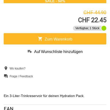
SALE - 50%
CHF 44.90
CHF 22.45
Verfügbar, 1 Stück
shopping_cart
Zum Warenkorb
playlist_add
Auf Wunschliste hinzufügen
location_on
Wo kaufen?
question_answer
Frage / Feedback
Ein 3-Liter-Trinkreservoir für deinen Hydration Pack.
EAN