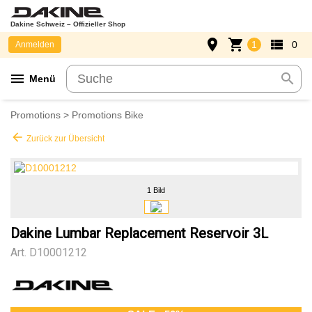
Dakine Schweiz – Offizieller Shop
place
shopping_cart
view_list
1
0
Anmelden
menu
search
Menü
Promotions
>
Promotions Bike
arrow_back
Zurück zur Übersicht
1 Bild
Dakine Lumbar Replacement Reservoir 3L
Art.
D10001212