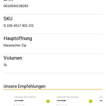
0610934138283
SKU
D.100.4617.901.OS
Hauptöffnung
Klassischer Zip
Volumen
3L
Unsere Empfehlungen
Lifestyle Rucksäcke
Lifestyle Rucksäcke
Lifes