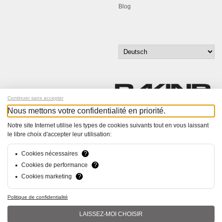
Blog
Continuer sans accepter
Nous mettons votre confidentialité en priorité.
Melde dich für unseren Newsletter an!
Notre site Internet utilise les types de cookies suivants tout en vous laissant
le libre choix d'accepter leur utilisation:
© Bucher+Walt 2011-2026
Alle Rechte vorbehalten
Cookies nécessaires
?
Allgemeine Geschäftsbedingungen
Cookies de performance
?
Datenschutzerklärung
Cookies marketing
?
Konzept und Realisation:
hsolutions.ch
Politique de confidentialité
LAISSEZ-MOI CHOISIR