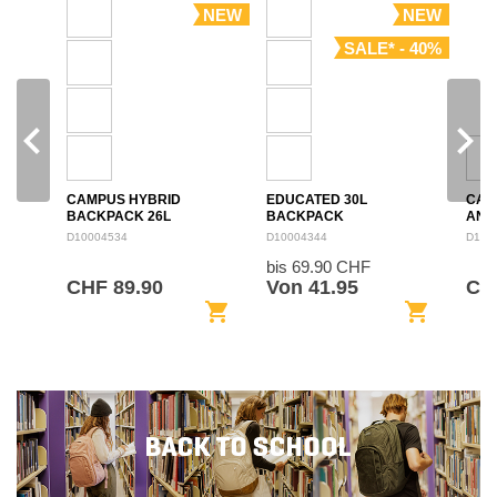
NEW
NEW
SALE* - 40%
navigate_before
navigate_next
CAMPUS HYBRID
EDUCATED 30L
CAM
BACKPACK 26L
BACKPACK
ANN
BAC
D10004534
D10004344
D100
bis 69.90 CHF
CHF 89.90
Von 41.95
CHF
shopping_cart
shopping_cart