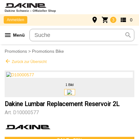
Dakine Schweiz – Offizieller Shop
place
shopping_cart
view_list
3
0
Anmelden
menu
search
Menü
Promotions
>
Promotions Bike
arrow_back
Zurück zur Übersicht
1 Bild
Dakine Lumbar Replacement Reservoir 2L
Art.
D10000577