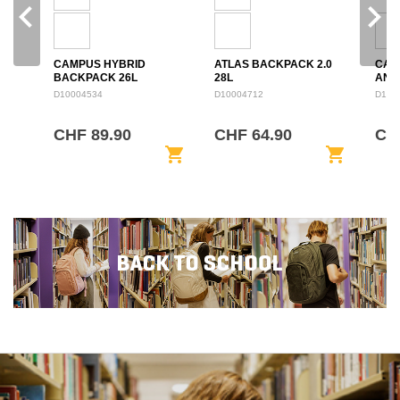
navigate_before
navigate_next
CAMPUS HYBRID
ATLAS BACKPACK 2.0
CAM
BACKPACK 26L
28L
ANN
BAC
D10004534
D10004712
D100
CHF 89.90
CHF 64.90
CHF
shopping_cart
shopping_cart