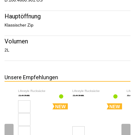
D.100.4600.901.OS
Hauptöffnung
Klassischer Zip
Volumen
2L
Unsere Empfehlungen
Lifestyle Rucksäcke
Lifestyle Rucksäcke
Lifes
NEW
NEW