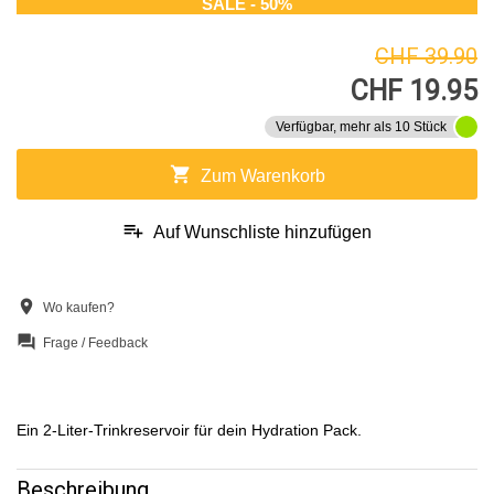
SALE - 50%
CHF 39.90
CHF 19.95
Verfügbar, mehr als 10 Stück
shopping_cart
Zum Warenkorb
playlist_add
Auf Wunschliste hinzufügen
location_on
Wo kaufen?
question_answer
Frage / Feedback
Ein 2-Liter-Trinkreservoir für dein Hydration Pack.
Beschreibung