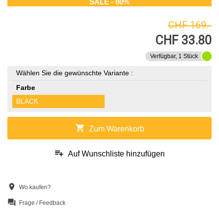
SALE - 80%
CHF 169.-
CHF 33.80
Verfügbar, 1 Stück
Wählen Sie die gewünschte Variante :
Farbe
BLACK
shopping_cart
Zum Warenkorb
playlist_add
Auf Wunschliste hinzufügen
location_on
Wo kaufen?
question_answer
Frage / Feedback