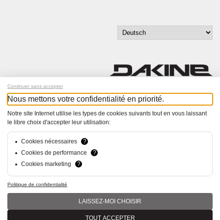
Continuer sans accepter
Nous mettons votre confidentialité en priorité.
Melde dich für unseren Newsletter an!
Notre site Internet utilise les types de cookies suivants tout en vous laissant
le libre choix d'accepter leur utilisation:
© Bucher+Walt 2011-2026
Alle Rechte vorbehalten
Allgemeine Geschäftsbedingungen
Cookies nécessaires
?
Datenschutzerklärung
Cookies de performance
?
Einwilligungseinstellungen
Cookies marketing
?
Konzept und Realisation:
hsolutions.ch
Politique de confidentialité
LAISSEZ-MOI CHOISIR
TOUT ACCEPTER