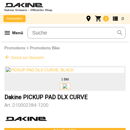
Dakine Schweiz – Offizieller Shop
place
shopping_cart
view_list
3
0
Anmelden
menu
search
Menü
Promotions
>
Promotions Bike
arrow_back
Zurück zur Übersicht
1 Bild
Dakine PICKUP PAD DLX CURVE
Art.
D10002384-1200