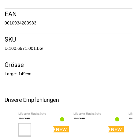
EAN
0610934283983
SKU
D.100.6571.001.LG
Grösse
Large: 149cm
Unsere Empfehlungen
Lifestyle Rucksäcke
Lifestyle Rucksäcke
Lifes
NEW
NEW