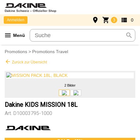
Dakine Schweiz – Offizieller Shop
place
shopping_cart
view_list
3
0
Anmelden
menu
search
Menü
Promotions
>
Promotions Travel
arrow_back
Zurück zur Übersicht
2 Bilder
Dakine KIDS MISSION 18L
Art.
D10003795-1000