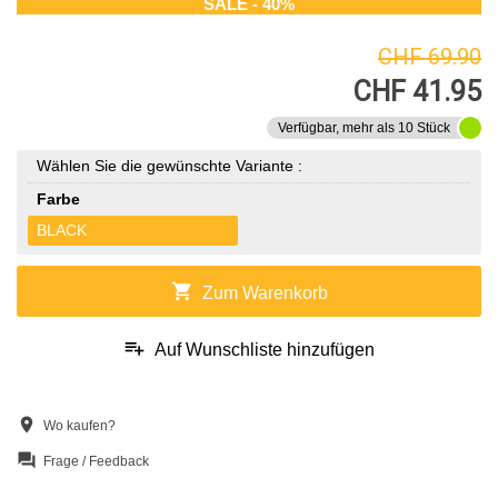
SALE - 40%
CHF 69.90
CHF 41.95
Verfügbar, mehr als 10 Stück
Wählen Sie die gewünschte Variante :
Farbe
BLACK
shopping_cart
Zum Warenkorb
playlist_add
Auf Wunschliste hinzufügen
location_on
Wo kaufen?
question_answer
Frage / Feedback