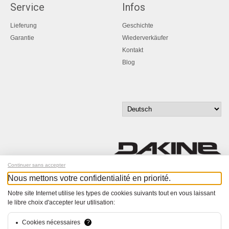
Service
Infos
Lieferung
Geschichte
Garantie
Wiederverkäufer
Kontakt
Blog
Continuer sans accepter
Nous mettons votre confidentialité en priorité.
Melde dich für unseren Newsletter an!
Notre site Internet utilise les types de cookies suivants tout en vous laissant
le libre choix d'accepter leur utilisation:
© Bucher+Walt 2011-2026
Alle Rechte vorbehalten
Allgemeine Geschäftsbedingungen
Cookies nécessaires
?
Datenschutzerklärung