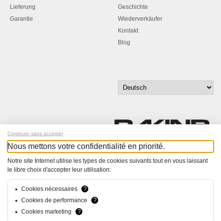
Lieferung
Geschichte
Garantie
Wiederverkäufer
Kontakt
Blog
Continuer sans accepter
Nous mettons votre confidentialité en priorité.
Melde dich für unseren Newsletter an!
Notre site Internet utilise les types de cookies suivants tout en vous laissant
le libre choix d'accepter leur utilisation:
© Bucher+Walt 2011-2026
Alle Rechte vorbehalten
Cookies nécessaires
?
Allgemeine Geschäftsbedingungen
Cookies de performance
?
Datenschutzerklärung
Cookies marketing
?
Konzept und Realisation:
hsolutions.ch