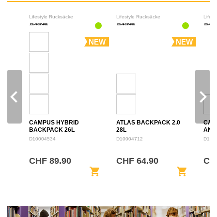
Lifestyle Rucksäcke
Lifestyle Rucksäcke
Lifes
NEW
NEW
navigate_before
navigate_next
CAMPUS HYBRID
ATLAS BACKPACK 2.0
CAM
BACKPACK 26L
28L
ANN
BAC
D10004534
D10004712
D100
CHF 89.90
CHF 64.90
CHF
shopping_cart
shopping_cart