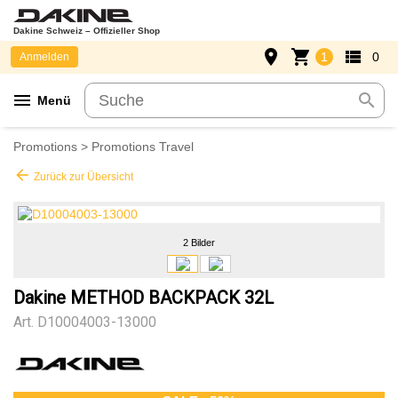
Dakine Schweiz – Offizieller Shop
place
shopping_cart
view_list
1
0
Anmelden
menu
search
Menü
Promotions
>
Promotions Travel
arrow_back
Zurück zur Übersicht
2 Bilder
Dakine METHOD BACKPACK 32L
Art.
D10004003-13000