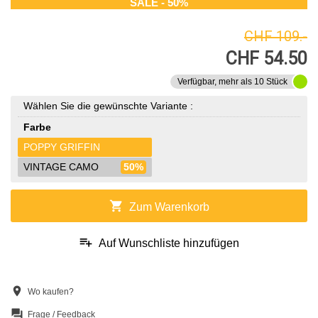
SALE - 50%
CHF 109.-
CHF 54.50
Verfügbar, mehr als 10 Stück
Wählen Sie die gewünschte Variante :
Farbe
POPPY GRIFFIN
VINTAGE CAMO
50%
shopping_cart
Zum Warenkorb
playlist_add
Auf Wunschliste hinzufügen
location_on
Wo kaufen?
question_answer
Frage / Feedback