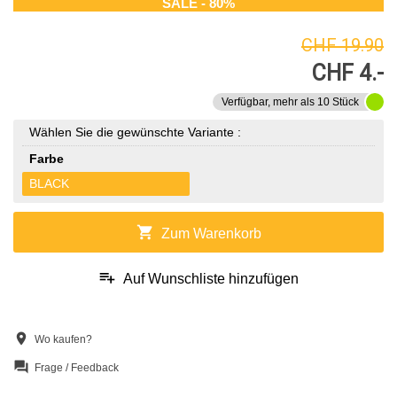
SALE - 80%
CHF 19.90
CHF 4.-
Verfügbar, mehr als 10 Stück
Wählen Sie die gewünschte Variante :
Farbe
BLACK
shopping_cart
Zum Warenkorb
playlist_add
Auf Wunschliste hinzufügen
location_on
Wo kaufen?
question_answer
Frage / Feedback