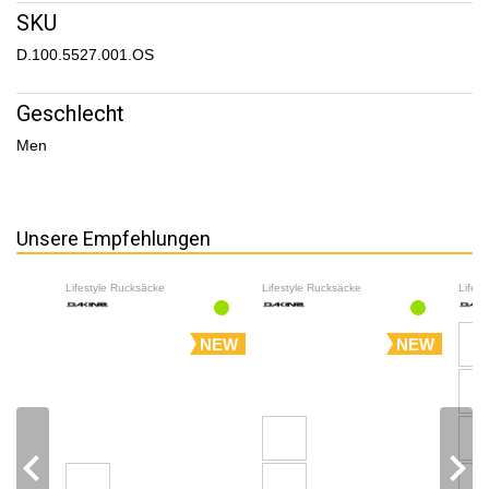
SKU
D.100.5527.001.OS
Geschlecht
Men
Unsere Empfehlungen
Lifestyle Rucksäcke
Lifestyle Rucksäcke
Lifes
NEW
NEW
navigate_before
navigate_next