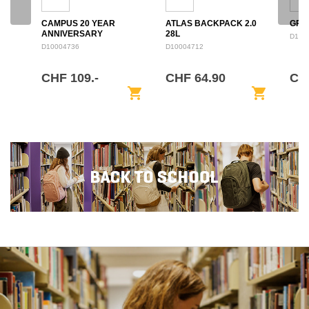
CAMPUS 20 YEAR
ATLAS BACKPACK 2.0
GRO
ANNIVERSARY
28L
D100
BACKPACK 28L
D10004736
D10004712
CHF 109.-
CHF 64.90
CH
shopping_cart
shopping_cart