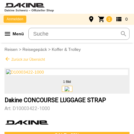
Dakine Schweiz – Offizieller Shop
place
shopping_cart
view_list
1
0
Anmelden
menu
search
Menü
Reisen
>
Reisegepäck
>
Koffer & Trolley
arrow_back
Zurück zur Übersicht
1 Bild
Dakine CONCOURSE LUGGAGE STRAP
Art.
D10003422-1000