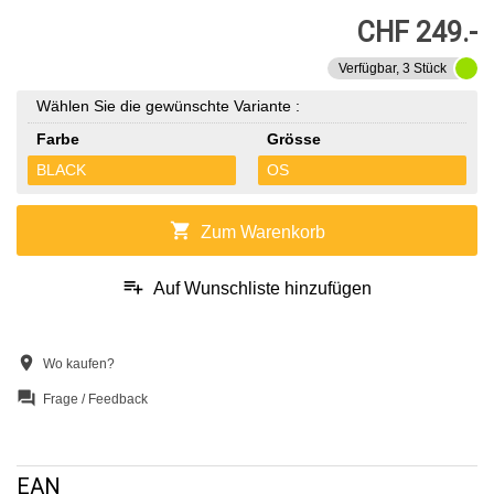
CHF 249.-
Verfügbar, 3 Stück
Wählen Sie die gewünschte Variante :
Farbe
Grösse
BLACK
OS
shopping_cart
Zum Warenkorb
playlist_add
Auf Wunschliste hinzufügen
location_on
Wo kaufen?
question_answer
Frage / Feedback
EAN