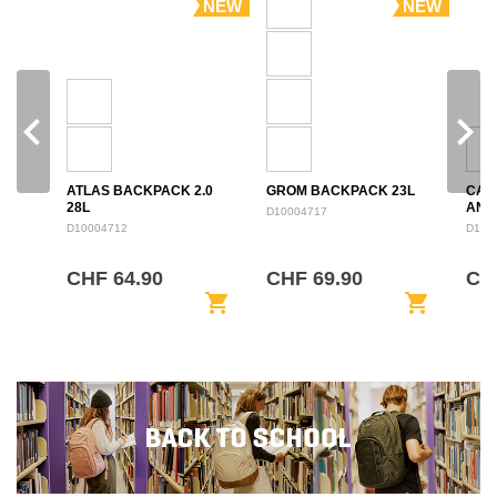
NEW
NEW
navigate_before
navigate_next
ATLAS BACKPACK 2.0
GROM BACKPACK 23L
CAM
28L
ANN
D10004717
BAC
D10004712
D100
CHF 64.90
CHF 69.90
CHF
shopping_cart
shopping_cart