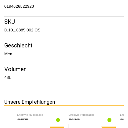
0194626522920
SKU
D.101.0885.002.OS
Geschlecht
Men
Volumen
48L
Unsere Empfehlungen
Lifestyle Rucksäcke
Lifestyle Rucksäcke
Lifes