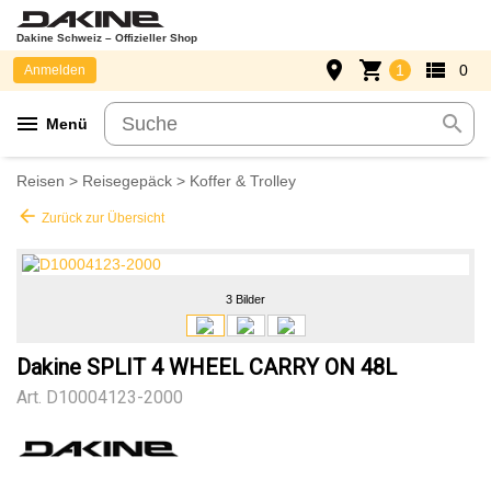
Dakine Schweiz – Offizieller Shop
place
shopping_cart
view_list
1
0
Anmelden
menu
search
Menü
Reisen
>
Reisegepäck
>
Koffer & Trolley
arrow_back
Zurück zur Übersicht
3 Bilder
Dakine SPLIT 4 WHEEL CARRY ON 48L
Art.
D10004123-2000