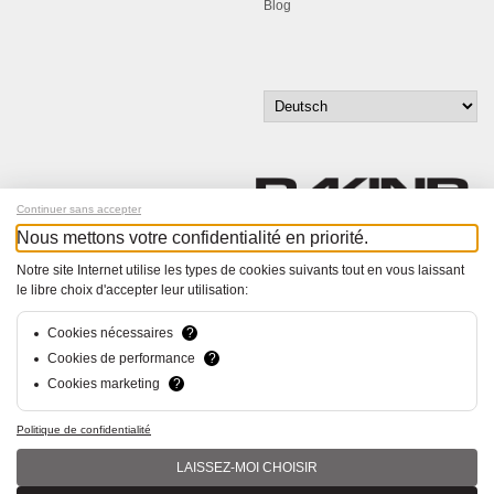
Blog
Continuer sans accepter
Nous mettons votre confidentialité en priorité.
Melde dich für unseren Newsletter an!
Notre site Internet utilise les types de cookies suivants tout en vous laissant
le libre choix d'accepter leur utilisation:
© Bucher+Walt 2011-2026
Alle Rechte vorbehalten
Cookies nécessaires
?
Allgemeine Geschäftsbedingungen
Cookies de performance
?
Datenschutzerklärung
Cookies marketing
?
Konzept und Realisation:
hsolutions.ch
Politique de confidentialité
LAISSEZ-MOI CHOISIR