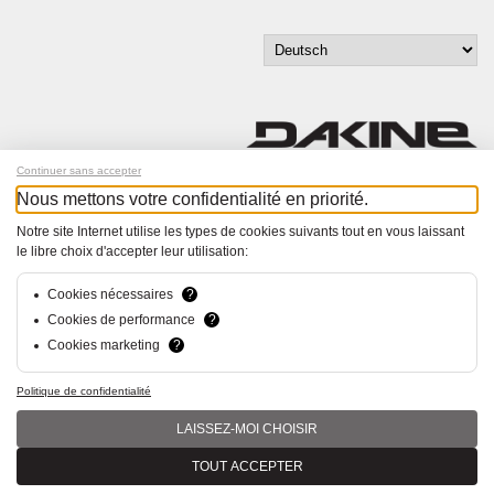
Continuer sans accepter
Nous mettons votre confidentialité en priorité.
Melde dich für unseren Newsletter an!
Notre site Internet utilise les types de cookies suivants tout en vous laissant
le libre choix d'accepter leur utilisation:
© Bucher+Walt 2011-2026
Alle Rechte vorbehalten
Allgemeine Geschäftsbedingungen
Cookies nécessaires
?
Datenschutzerklärung
Cookies de performance
?
Einwilligungseinstellungen
Cookies marketing
?
Konzept und Realisation:
hsolutions.ch
Politique de confidentialité
LAISSEZ-MOI CHOISIR
TOUT ACCEPTER