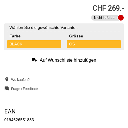
CHF 269.-
Nicht lieferbar
Wählen Sie die gewünschte Variante :
Farbe
Grösse
BLACK
OS
playlist_add
Auf Wunschliste hinzufügen
location_on
Wo kaufen?
question_answer
Frage / Feedback
EAN
0194626551883