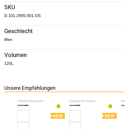
SKU
D.101.2905.001.OS
Geschlecht
Men
Volumen
120L
Unsere Empfehlungen
Lifestyle Rucksäcke
Lifestyle Rucksäcke
Lifes
NEW
NEW