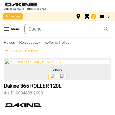
Dakine Schweiz – Offizieller Shop
place
shopping_cart
view_list
3
0
Anmelden
menu
search
Menü
Reisen
>
Reisegepäck
>
Koffer & Trolley
arrow_back
Zurück zur Übersicht
2 Bilder
Dakine 365 ROLLER 120L
Art.
D10004488-2000