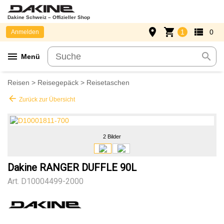
Dakine Schweiz – Offizieller Shop
place
shopping_cart
view_list
1
0
Anmelden
menu
search
Menü
Reisen
>
Reisegepäck
>
Reisetaschen
arrow_back
Zurück zur Übersicht
2 Bilder
Dakine RANGER DUFFLE 90L
Art.
D10004499-2000