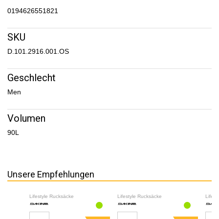
0194626551821
SKU
D.101.2916.001.OS
Geschlecht
Men
Volumen
90L
Unsere Empfehlungen
Lifestyle Rucksäcke
Lifestyle Rucksäcke
Lifes