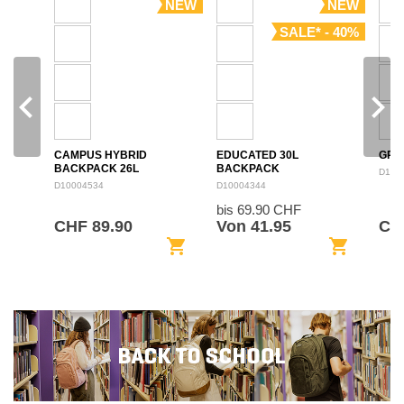
NEW
NEW
SALE* - 40%
navigate_before
navigate_next
CAMPUS HYBRID
EDUCATED 30L
GRO
BACKPACK 26L
BACKPACK
D100
D10004534
D10004344
bis 69.90 CHF
CHF 89.90
Von 41.95
CH
shopping_cart
shopping_cart