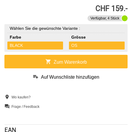
CHF 159.-
Verfügbar, 4 Stück
Wählen Sie die gewünschte Variante :
Farbe
Grösse
BLACK
OS
shopping_cart
Zum Warenkorb
playlist_add
Auf Wunschliste hinzufügen
location_on
Wo kaufen?
question_answer
Frage / Feedback
EAN