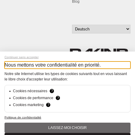
Blog
Continuer sans accepter
Nous mettons votre confidentialité en priorité.
Melde dich für unseren Newsletter an!
Notre site Internet utilise les types de cookies suivants tout en vous laissant
le libre choix d'accepter leur utilisation:
© Bucher+Walt 2011-2026
Alle Rechte vorbehalten
Cookies nécessaires
?
Allgemeine Geschäftsbedingungen
Cookies de performance
?
Datenschutzerklärung
Cookies marketing
?
Konzept und Realisation:
hsolutions.ch
Politique de confidentialité
LAISSEZ-MOI CHOISIR