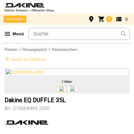
Dakine Schweiz – Offizieller Shop
place
shopping_cart
view_list
3
0
Anmelden
menu
search
Menü
Reisen
>
Reisegepäck
>
Reisetaschen
arrow_back
Zurück zur Übersicht
2 Bilder
Dakine EQ DUFFLE 35L
Art.
D10004494-2000