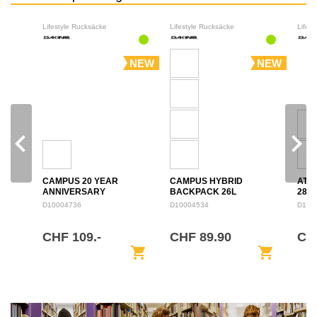
Lifestyle Rucksäcke
Lifestyle Rucksäcke
Lifes
NEW
NEW
navigate_before
navigate_next
CAMPUS 20 YEAR
CAMPUS HYBRID
ATL
ANNIVERSARY
BACKPACK 26L
28L
BACKPACK 28L
D10004736
D10004534
D100
CHF 109.-
CHF 89.90
CH
shopping_cart
shopping_cart