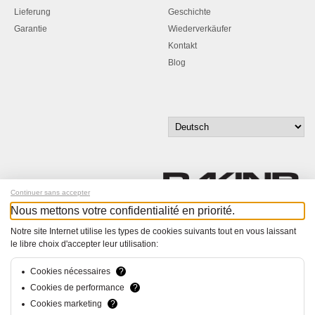
Lieferung
Geschichte
Garantie
Wiederverkäufer
Kontakt
Blog
Continuer sans accepter
Nous mettons votre confidentialité en priorité.
Melde dich für unseren Newsletter an!
Notre site Internet utilise les types de cookies suivants tout en vous laissant
le libre choix d'accepter leur utilisation:
© Bucher+Walt 2011-2026
Alle Rechte vorbehalten
Cookies nécessaires
?
Allgemeine Geschäftsbedingungen
Cookies de performance
?
Datenschutzerklärung
Cookies marketing
?