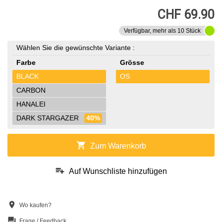
CHF 69.90
Verfügbar, mehr als 10 Stück
Wählen Sie die gewünschte Variante :
Farbe
Grösse
BLACK
OS
CARBON
HANALEI
DARK STARGAZER
40%
shopping_cart
Zum Warenkorb
playlist_add
Auf Wunschliste hinzufügen
location_on
Wo kaufen?
question_answer
Frage / Feedback