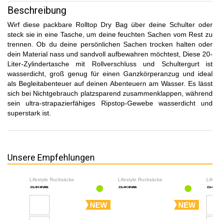
Beschreibung
Wirf diese packbare Rolltop Dry Bag über deine Schulter oder
steck sie in eine Tasche, um deine feuchten Sachen vom Rest zu
trennen. Ob du deine persönlichen Sachen trocken halten oder
dein Material nass und sandvoll aufbewahren möchtest, Diese 20-
Liter-Zylindertasche mit Rollverschluss und Schultergurt ist
wasserdicht, groß genug für einen Ganzkörperanzug und ideal
als Begleitabenteuer auf deinen Abenteuern am Wasser. Es lässt
sich bei Nichtgebrauch platzsparend zusammenklappen, während
sein ultra-strapazierfähiges Ripstop-Gewebe wasserdicht und
superstark ist.
Unsere Empfehlungen
Lifestyle Rucksäcke
Lifestyle Rucksäcke
Lifes
NEW
NEW