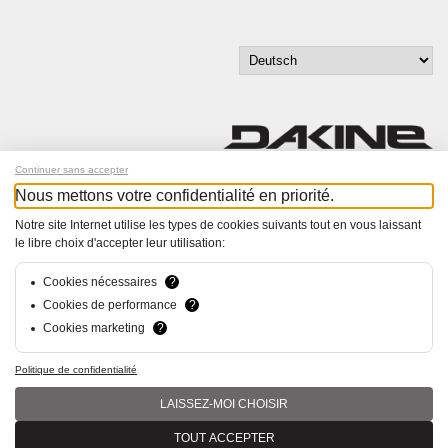
Continuer sans accepter
Nous mettons votre confidentialité en priorité.
Melde dich für unseren Newsletter an!
Notre site Internet utilise les types de cookies suivants tout en vous laissant
le libre choix d'accepter leur utilisation:
© Bucher+Walt 2011-2026
Alle Rechte vorbehalten
Allgemeine Geschäftsbedingungen
Cookies nécessaires
?
Datenschutzerklärung
Cookies de performance
?
Einwilligungseinstellungen
Cookies marketing
?
Konzept und Realisation:
hsolutions.ch
Politique de confidentialité
LAISSEZ-MOI CHOISIR
TOUT ACCEPTER