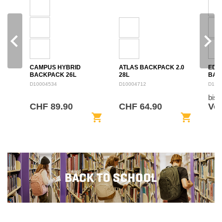
navigate_before
navigate_next
CAMPUS HYBRID
ATLAS BACKPACK 2.0
EDU
BACKPACK 26L
28L
BAC
D10004534
D10004712
D100
bis
CHF 89.90
CHF 64.90
Von
shopping_cart
shopping_cart