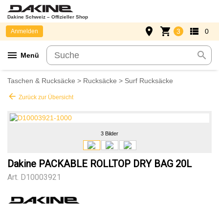
Dakine Schweiz – Offizieller Shop
place
shopping_cart
view_list
3
0
Anmelden
menu
search
Menü
Taschen & Rucksäcke
>
Rucksäcke
>
Surf Rucksäcke
arrow_back
Zurück zur Übersicht
3 Bilder
Dakine PACKABLE ROLLTOP DRY BAG 20L
Art.
D10003921