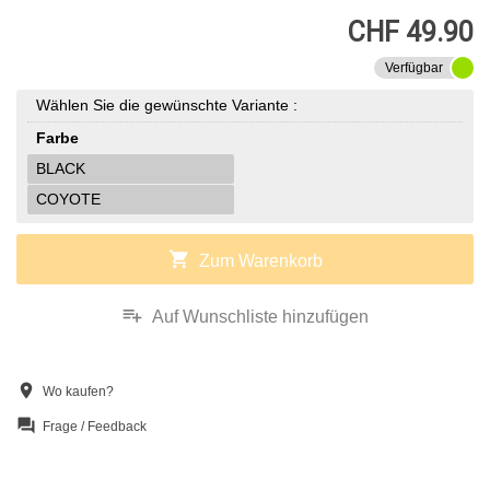
CHF 49.90
Verfügbar
Wählen Sie die gewünschte Variante :
Farbe
BLACK
COYOTE
shopping_cart
Zum Warenkorb
playlist_add
Auf Wunschliste hinzufügen
location_on
Wo kaufen?
question_answer
Frage / Feedback