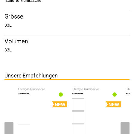
Isolierte Kühltasche
Grösse
33L
Volumen
33L
Unsere Empfehlungen
Lifestyle Rucksäcke
Lifestyle Rucksäcke
Lifes
NEW
NEW