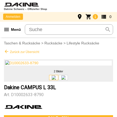
Dakine Schweiz – Offizieller Shop
place
shopping_cart
view_list
1
0
Anmelden
menu
search
Menü
Taschen & Rucksäcke
>
Rucksäcke
>
Lifestyle Rucksäcke
arrow_back
Zurück zur Übersicht
2 Bilder
Dakine CAMPUS L 33L
Art.
D10002633-8790