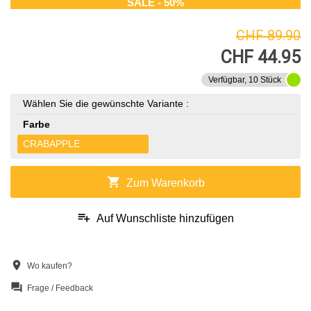
SALE - 50%
CHF 89.90
CHF 44.95
Verfügbar, 10 Stück
Wählen Sie die gewünschte Variante :
Farbe
CRABAPPLE
shopping_cart
Zum Warenkorb
playlist_add
Auf Wunschliste hinzufügen
location_on
Wo kaufen?
question_answer
Frage / Feedback