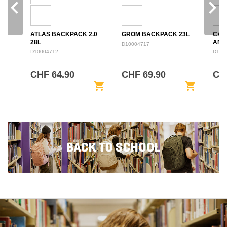
navigate_before
navigate_next
ATLAS BACKPACK 2.0
GROM BACKPACK 23L
CAM
28L
ANN
D10004717
BAC
D10004712
D100
CHF 64.90
CHF 69.90
CHF
shopping_cart
shopping_cart