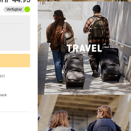
Verfügbar
gen
back