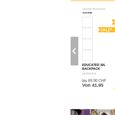
Lifestyle Rucksäcke
SALE* -
navigate_before
EDUCATED 30L
BACKPACK
D10004344
bis 69.90 CHF
Von 41.95
sh