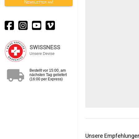
Newsletter an!
SWISSNESS
Unsere Devise
local_shipping
Bestellt vor 15:00, am
nächsten Tag geliefert
(16:00 per Express)
Unsere Empfehlunge