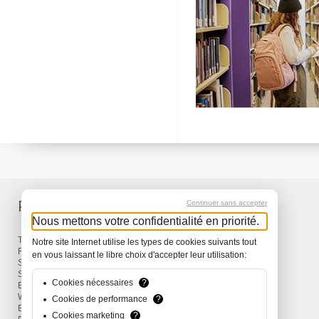
Produkte
Service
Continuer sans accepter
Nous mettons votre confidentialité en priorité.
Taschen & Rucksäcke
Lieferung
Notre site Internet utilise les types de cookies suivants tout
Reisen
Garantie
en vous laissant le libre choix d'accepter leur utilisation:
Snow
Surf
Cookies nécessaires
?
Bike
Wind
Cookies de performance
?
Bekleidung und Accessoires
Cookies marketing
?