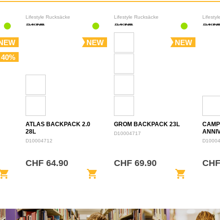
Lifestyle Rucksäcke
Lifestyle Rucksäcke
Lifesty
NEW
NEW
NEW
 40%
ATLAS BACKPACK 2.0
GROM BACKPACK 23L
CAMP
28L
ANNI
D10004717
BACK
D10004712
D1000
CHF 64.90
CHF 69.90
CHF
opping_cart
shopping_cart
shopping_cart