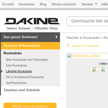
Kontakt
Newsletter
Blog
Wiederverkäufer
Service
Info
Dakine Schweiz – Offizieller Shop
Das ganze Sortiment
Taschen & Rucksäcke
>
Ru
arrow_back
Taschen & Rucksäcke
Zurück zur Übersicht
Rucksäcke
Bike Rucksäcke mit Trinksystem
3 Bilder
Kids Rucksäcke
Lifestyle Rucksäcke
Ski & Snowboard Rucksäcke
Surf Rucksäcke
Taschen und Zubehör
Melde dich für unseren