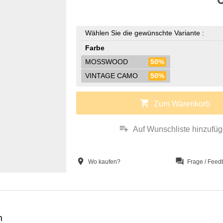
Wählen Sie die gewünschte Variante :
Farbe
MOSSWOOD
50%
VINTAGE CAMO
50%
shopping_cart
Zum Warenkorb
playlist_add
Auf Wunschliste hinzufü
location_on
question_answer
Wo kaufen?
Frage / Feed
n