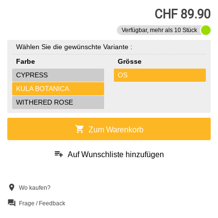
CHF 89.90
Verfügbar, mehr als 10 Stück
Wählen Sie die gewünschte Variante :
Farbe
Grösse
CYPRESS
OS
KULA BOTANICA
WITHERED ROSE
shopping_cart
Zum Warenkorb
playlist_add
Auf Wunschliste hinzufügen
location_on
Wo kaufen?
question_answer
Frage / Feedback