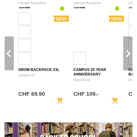
Lifestyle Rucksäcke
Lifestyle Rucksäcke
Lifes
NEW
NEW
navigate_before
navigate_next
GROM BACKPACK 23L
CAMPUS 20 YEAR
CAM
ANNIVERSARY
BAC
D10004717
BACKPACK 28L
D10004736
D100
CHF 69.90
CHF 109.-
CH
shopping_cart
shopping_cart