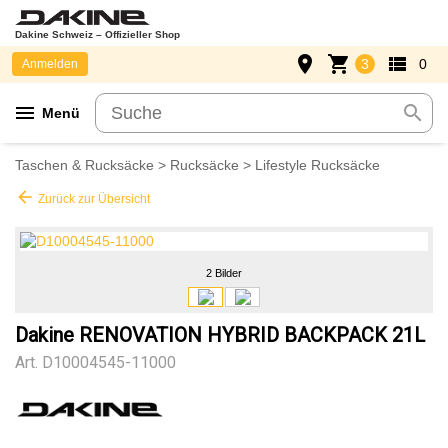
Dakine Schweiz – Offizieller Shop
place
shopping_cart
view_list
3
0
Anmelden
menu
search
Menü
Taschen & Rucksäcke
>
Rucksäcke
>
Lifestyle Rucksäcke
arrow_back
Zurück zur Übersicht
2 Bilder
Dakine RENOVATION HYBRID BACKPACK 21L
Art.
D10004545-11000