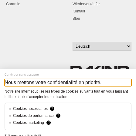
Garantie
Wiederverkäufer
Kontakt
Blog
Continuer sans accepter
Nous mettons votre confidentialité en priorité.
Melde dich für unseren Newsletter an!
Notre site Internet utilise les types de cookies suivants tout en vous laissant
le libre choix d'accepter leur utilisation:
© Bucher+Walt 2011-2026
Alle Rechte vorbehalten
Cookies nécessaires
?
Allgemeine Geschäftsbedingungen
Cookies de performance
?
Datenschutzerklärung
Cookies marketing
?
Konzept und Realisation:
hsolutions.ch
Politique de confidentialité