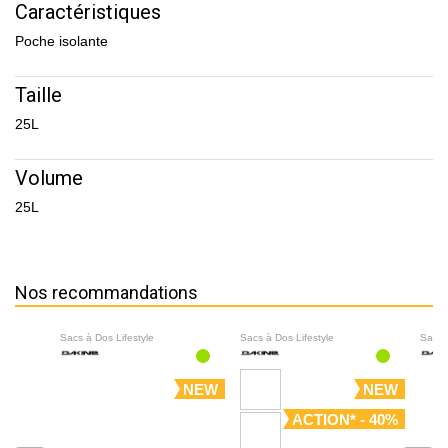
Caractéristiques
Poche isolante
Taille
25L
Volume
25L
Nos recommandations
Sacs à Dos Lifestyle
Sacs à Dos Lifestyle
Sacs 
NEW
NEW
ACTION* - 40%