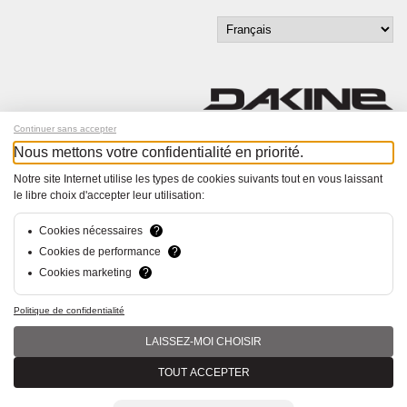
Continuer sans accepter
Nous mettons votre confidentialité en priorité.
Inscrivez-vous à notre newsletter !
Notre site Internet utilise les types de cookies suivants tout en vous laissant
le libre choix d'accepter leur utilisation:
© Bucher+Walt 2011-2026
Tous droits réservés - Informations non contractuelles
Conditions générales
Cookies nécessaires
?
Politique de Confidentialité
Cookies de performance
?
Paramètres de consentement
Cookies marketing
?
Conception et réalisation :
hsolutions.ch
Politique de confidentialité
LAISSEZ-MOI CHOISIR
TOUT ACCEPTER