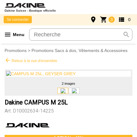
Dakine Suisse - Boutique officielle
place
shopping_cart
view_list
3
0
Se connecter
menu
search
Menu
Promotions
>
Promotions Sacs à dos, Vêtements & Accessoires
arrow_back
Retour à la vue d'ensemble
2 images
Dakine CAMPUS M 25L
Art.
D10002634-14225