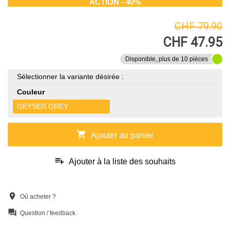
ACTION - 40%
CHF 79.90
CHF 47.95
Disponible, plus de 10 pièces
Sélectionner la variante désirée :
Couleur
GEYSER GREY
shopping_cart
Ajouter au panier
playlist_add
Ajouter à la liste des souhaits
location_on
Où acheter ?
question_answer
Question / feedback