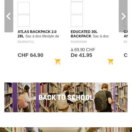
navigate_before
navigate_next
ATLAS BACKPACK 2.0
EDUCATED 30L
CAM
28L
Sac à dos lifestyle de
BACKPACK
Sac à dos
ANN
28 L, conçu pour les trajets
spacieux de 30 L pensé
BAC
D10004712
D10004344
D100
quotidiens, l’école ou les
pour l’école, le travail et les
dos 
à 69.90 CHF
loisirs. Son format structuré
déplacements quotidiens.
selle
facilite le rangement des
Son organisation intérieure
fête 
CHF 64.90
De 41.95
CHF
affaires…
permet de séparer…
dans 
shopping_cart
shopping_cart
Cons
dan