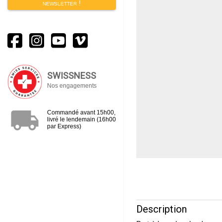
newsletter !
SWISSNESS
Nos engagements
local_shipping
Commandé avant 15h00,
livré le lendemain (16h00
par Express)
Description