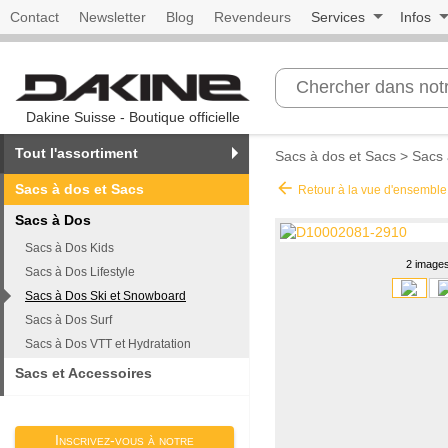
Contact
Newsletter
Blog
Revendeurs
Services
Infos
Dakine Suisse - Boutique officielle
Tout l'assortiment
Sacs à dos et Sacs
>
Sacs 
arrow_back
Sacs à dos et Sacs
Retour à la vue d'ensemble
Sacs à Dos
Sacs à Dos Kids
2 image
Sacs à Dos Lifestyle
Sacs à Dos Ski et Snowboard
Sacs à Dos Surf
Sacs à Dos VTT et Hydratation
Sacs et Accessoires
Inscrivez-vous à notre