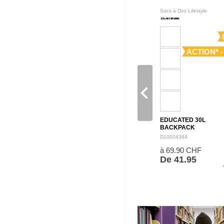
Sacs à Dos Lifestyle
ACTION* -
navigate_before
EDUCATED 30L
BACKPACK
D10004344
à 69.90 CHF
De 41.95
sh