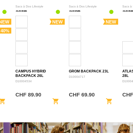
Sacs à Dos Lifestyle
Sacs à Dos Lifestyle
Sacs à 
NEW
NEW
NEW
 40%
CAMPUS HYBRID
GROM BACKPACK 23L
ATLA
BACKPACK 26L
28L
D10004717
D10004534
D1000
CHF 89.90
CHF 69.90
CHF
opping_cart
shopping_cart
shopping_cart