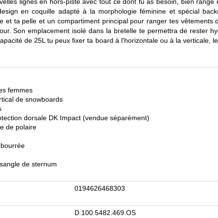
elles lignes en hors-piste avec tout ce dont tu as besoin, bien rangé
esign en coquille adapté à la morphologie féminine et spécial back
 et ta pelle et un compartiment principal pour ranger tes vêtements 
ur. Son emplacement isolé dans la bretelle te permettra de rester hy
pacité de 25L tu peux fixer ta board à l'horizontale ou à la verticale, le
les femmes
ertical de snowboards
s
rotection dorsale DK Impact (vendue séparément)
e de polaire
mbourrée
a sangle de sternum
0194626468303
D.100.5482.469.OS