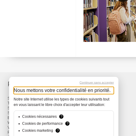
Produits
Services
Continuer sans accepter
Nous mettons votre confidentialité en priorité.
Sacs à dos et Sacs
Livraison
Notre site Internet utilise les types de cookies suivants tout
Travel
Garantie
en vous laissant le libre choix d'accepter leur utilisation:
Snow
Surf
Cookies nécessaires
?
Bike
Wind
Cookies de performance
?
Vêtements et Accessoires
Cookies marketing
?
Promotions