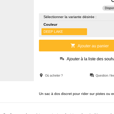
Dispon
Sélectionner la variante désirée :
Couleur
DEEP LAKE
shopping_cart
Ajouter au panier
playlist_add
Ajouter à la liste des souh
location_on
question_answer
Où acheter ?
Question / f
Un sac à dos discret pour rider sur pistes ou 