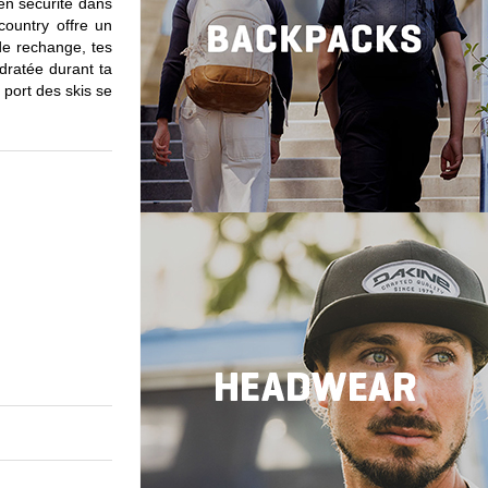
 en sécurité dans
country offre un
de rechange, tes
dratée durant ta
 port des skis se