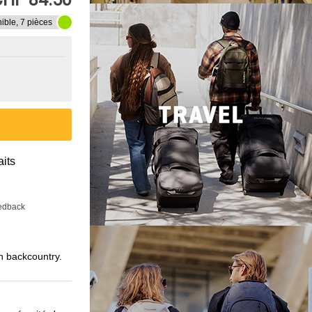
ible, 7 pièces
aits
eedback
en backcountry.