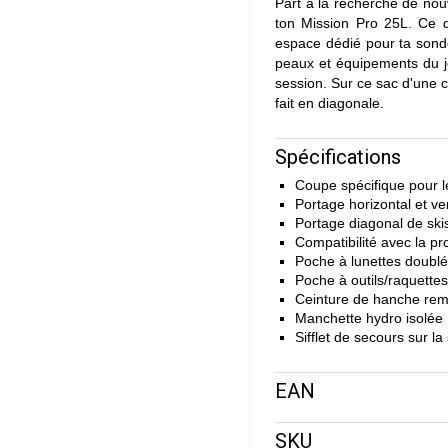
Part à la recherche de nouv
ton Mission Pro 25L. Ce d
espace dédié pour ta sonde
peaux et équipements du jo
session. Sur ce sac d'une ca
fait en diagonale.
Spécifications
Coupe spécifique pour 
Portage horizontal et v
Portage diagonal de ski
Compatibilité avec la p
Poche à lunettes doublé
Poche à outils/raquettes
Ceinture de hanche re
Manchette hydro isolée
Sifflet de secours sur l
EAN
SKU