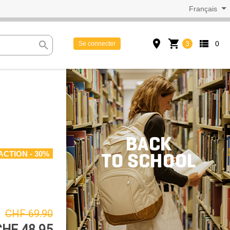
Français
place
shopping_cart
view_list
search
3
0
Se connecter
ACTION - 30%
CHF 69.90
CHF 48.95