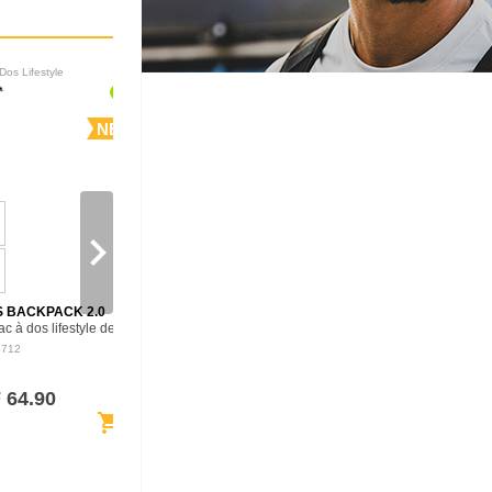
Dos Lifestyle
Sacs à Dos Lifestyle
NEW
NEW
navigate_next
S BACKPACK 2.0
CAMPUS HYBRID
ac à dos lifestyle de
BACKPACK 26L
Sac
conçu pour les trajets
polyvalent de 26 L
4712
D10004534
iens, l’école ou les
combinant le format d’un
. Son format structuré
cabas et le confort d’un sac
te le rangement des
à dos. Ses bretelles
 64.90
CHF 89.90
es…
escamotables permettent
shopping_cart
shopping_cart
de varier facilement…